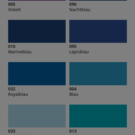
005
096
Violett
Nachtblau
010
095
Marineblau
Lapisblau
032
004
Royalblau
Blau
033
013