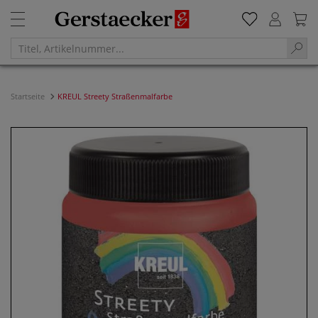
Startseite
KREUL Streety Straßenmalfarbe