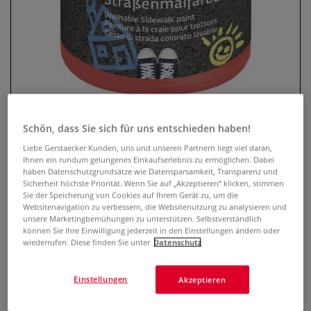
Schön, dass Sie sich für uns entschieden haben!
Liebe Gerstaecker Kunden, uns und unseren Partnern liegt viel daran,
KREUL Streety Straßenmalfarbe
Ihnen ein rundum gelungenes Einkaufserlebnis zu ermöglichen. Dabei
haben Datenschutzgrundsätze wie Datensparsamkeit, Transparenz und
Sicherheit höchste Priorität. Wenn Sie auf „Akzeptieren“ klicken, stimmen
0 Bewertungen
Sie der Speicherung von Cookies auf Ihrem Gerät zu, um die
Websitenavigation zu verbessern, die Websitenutzung zu analysieren und
KREUL Streety ist eine flüssige Straßenmalfarbe auf
unsere Marketingbemühungen zu unterstützen. Selbstverständlich
Wasserbasis. Ideal für Kinder. Erhältlich in verschiedenen
können Sie Ihre Einwilligung jederzeit in den Einstellungen ändern oder
Farbtönen. Inhalt: 200 ml.KREUL Streety ist eine flüssige
wiederrufen. Diese finden Sie unter
Datenschutz
Straßenmalfarbe auf Wasserbasis. Ideal für Kinder.
Erhältlich in verschiedenen Farbtönen. Inhalt: 200 ml.
Einstellungen
Akzeptieren
Mehr