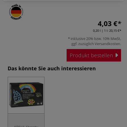
4,03 €
0,20 l | 1 l:
20,15 €
inklusive 20% bzw. 10% MwSt,
ggf. zuzüglich
Versandkosten
.
Produkt bestellen
Das könnte Sie auch interessieren
KREUL Streety