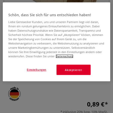
Schön, dass Sie sich für uns entschieden haben!
Liebe Gerstaecker Kunden, uns und unseren Partnern liegt viel daran,
Ihnen ein rundum gelungenes Einkaufserlebnis zu ermöglichen. Dabei
haben Datenschutzgrundsätze wie Datensparsamkeit, Transparenz und
Sicherheit höchste Priorität. Wenn Sie auf „Akzeptieren“ klicken, stimmen
Sie der Speicherung von Cookies auf Ihrem Gerät zu, um die
KUM® WOOD 1 Spitzer
Websitenavigation zu verbessern, die Websitenutzung zu analysieren und
unsere Marketingbemühungen zu unterstützen. Selbstverständlich
können Sie Ihre Einwilligung jederzeit in den Einstellungen ändern oder
0 Bewertungen
wiederrufen. Diese finden Sie unter
Datenschutz
Der KUM® WOOD 1 Spitzer aus Buchenholz ist für alle Stifte
mit d 8 mm geeignet. Mit austauschbarer Karbonstahlklinge
Einstellungen
Akzeptieren
und nachhaltig bewirtschaftetem Holz.
Mehr
0,89 €
inklusive 20% bzw. 10% MwSt,