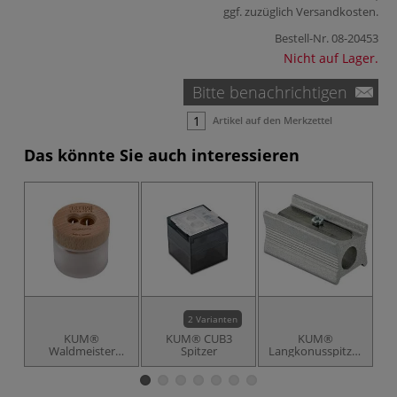
ggf. zuzüglich
Versandkosten
.
Bestell-Nr.
08-20453
Nicht auf Lager.
Bitte benachrichtigen
Artikel auf den Merkzettel
Das könnte Sie auch interessieren
2 Varianten
KUM®
KUM® CUB3
KUM®
Waldmeister
Spitzer
Langkonusspitzer
D
Doppelspitzer
400-5L
W