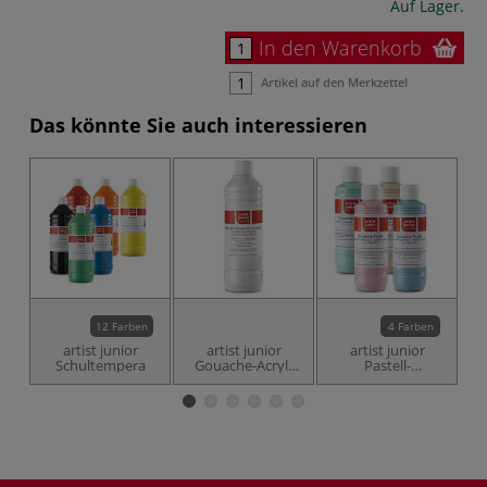
Auf Lager.
In den Warenkorb
Artikel auf den Merkzettel
Das könnte Sie auch interessieren
12 Farben
4 Farben
artist junior
artist junior
artist junior
Schultempera
Gouache-Acryl-
Pastell-
Malmittel
Schultemperafarbe
Sc