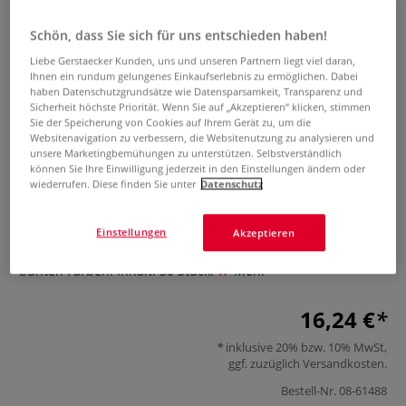
Schön, dass Sie sich für uns entschieden haben!
Liebe Gerstaecker Kunden, uns und unseren Partnern liegt viel daran,
Ihnen ein rundum gelungenes Einkaufserlebnis zu ermöglichen. Dabei
haben Datenschutzgrundsätze wie Datensparsamkeit, Transparenz und
Sicherheit höchste Priorität. Wenn Sie auf „Akzeptieren“ klicken, stimmen
Sie der Speicherung von Cookies auf Ihrem Gerät zu, um die
Websitenavigation zu verbessern, die Websitenutzung zu analysieren und
Kindermalpinsel 30er-Set
unsere Marketingbemühungen zu unterstützen. Selbstverständlich
können Sie Ihre Einwilligung jederzeit in den Einstellungen ändern oder
wiederrufen. Diese finden Sie unter
Datenschutz
0 Bewertungen
Das Kindermalpinsel-Set ist ideal für zu Hause oder den
Einstellungen
Akzeptieren
Unterricht in Schule und Kindergarten. Robuste Pinsel in
bunten Farben. Inhalt: 30 Stück.
Mehr
16,24 €
inklusive 20% bzw. 10% MwSt,
ggf. zuzüglich
Versandkosten
.
Bestell-Nr.
08-61488