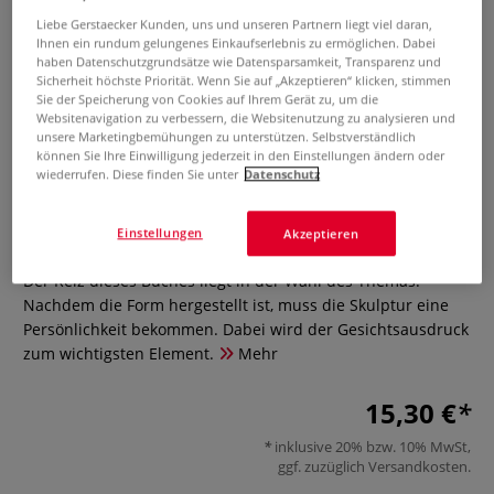
Liebe Gerstaecker Kunden, uns und unseren Partnern liegt viel daran,
Ihnen ein rundum gelungenes Einkaufserlebnis zu ermöglichen. Dabei
haben Datenschutzgrundsätze wie Datensparsamkeit, Transparenz und
Sicherheit höchste Priorität. Wenn Sie auf „Akzeptieren“ klicken, stimmen
Sie der Speicherung von Cookies auf Ihrem Gerät zu, um die
Websitenavigation zu verbessern, die Websitenutzung zu analysieren und
unsere Marketingbemühungen zu unterstützen. Selbstverständlich
können Sie Ihre Einwilligung jederzeit in den Einstellungen ändern oder
wiederrufen. Diese finden Sie unter
Datenschutz
Kopf und Gesicht
Einstellungen
Akzeptieren
0 Bewertungen
Der Reiz dieses Buches liegt in der Wahl des Themas.
Nachdem die Form hergestellt ist, muss die Skulptur eine
Persönlichkeit bekommen. Dabei wird der Gesichtsausdruck
zum wichtigsten Element.
Mehr
15,30 €
inklusive 20% bzw. 10% MwSt,
ggf. zuzüglich
Versandkosten
.