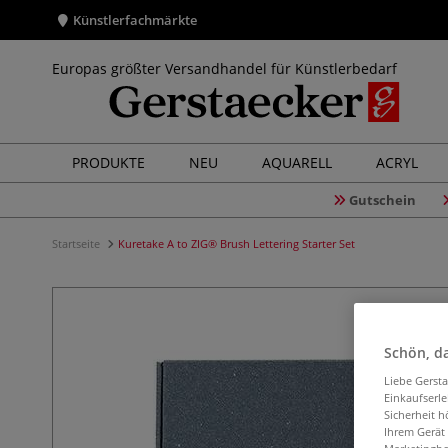
Künstlerfachmärkte
Europas größter Versandhandel für Künstlerbedarf
PRODUKTE
NEU
AQUARELL
ACRYL
Gutschein
Startseite
Kuretake A to ZIG® Brush Lettering Starter Set
Schön, da
Liebe Gerst
Einkaufserl
Sicherheit h
Ihrem Gerät