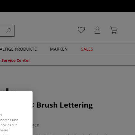
ALTIGE PRODUKTE
MARKEN
SALES
Service Center
A to ZIG® Brush Lettering
et
es
nsparenz und
0 Bewertungen
Cookies auf
unsere