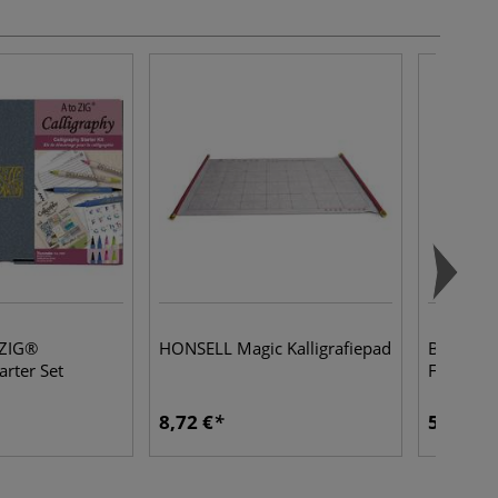
 ZIG®
HONSELL Magic Kalligrafiepad
Brause A
arter Set
Federau
8,72 €
5,94 €