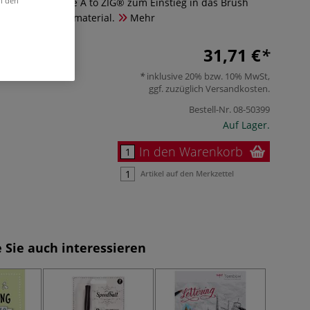
in den
r Set von Kuretake A to ZIG® zum Einstieg in das Brush
iften und Übungsmaterial.
Mehr
31,71 €
inklusive 20% bzw. 10% MwSt,
ggf. zuzüglich
Versandkosten
.
Bestell-Nr.
08-50399
Auf Lager.
In den Warenkorb
Artikel auf den Merkzettel
 Sie auch interessieren