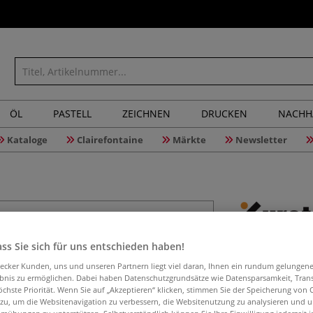
ÖL
PASTELL
ZEICHNEN
DRUCKEN
NACHH
Kataloge
Clairefontaine
Märkte
Newsletter
Kuretake 
ss Sie sich für uns entschieden haben!
Starter S
aecker Kunden, uns und unseren Partnern liegt viel daran, Ihnen ein rundum gelungen
ebnis zu ermöglichen. Dabei haben Datenschutzgrundsätze wie Datensparsamkeit, Tra
öchste Priorität. Wenn Sie auf „Akzeptieren“ klicken, stimmen Sie der Speicherung von 
 zu, um die Websitenavigation zu verbessern, die Websitenutzung zu analysieren und 