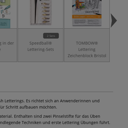
2 Sets
g in der
Speedball®
TOMBOW®
Zeichn
e
Lettering-Sets
Lettering
r
Zeichenblock Bristol
h Letterings. Es richtet sich an Anwenderinnen und
für Schritt aufbauen möchten.
erial. Enthalten sind zwei Pinselstifte für das Üben
grundlegende Techniken und erste Lettering Übungen führt.