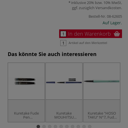
inklusive 20% bzw. 10% MwSt,
ggf. zuzüglich
Versandkosten
.
Bestell-Nr.
08-62605
Auf Lager.
In den Warenkorb
Artikel auf den Merkzettel
Das könnte Sie auch interessieren
Kuretake Fude
Kuretake
Kuretake "HOSO
Pen
MOUHITSU
TAKU" N°7, Fude
Ersatzpatronen
"SHAKYO-YO"
Pen, Schwarz
N°85, Fude Pen,