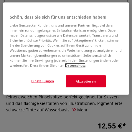
Schön, dass Sie sich für uns entschieden haben!
Liebe Gerstaecker Kunden, uns und unseren Partnern liegt viel daran,
Ihnen ein rundum gelungenes Einkaufserlebnis zu ermöglichen. Dabei
haben Datenschutzgrundsätze wie Datensparsamkeit, Transparenz und
Sicherheit höchste Priorität. Wenn Sie auf „Akzeptieren“ klicken, stimmen
Sie der Speicherung von Cookies auf Ihrem Gerät zu, um die
Kuretake MOUHITSU "TAKUJO"
Websitenavigation zu verbessern, die Websitenutzung zu analysieren und
unsere Marketingbemühungen zu unterstützen. Selbstverständlich
N°8, Fude Pen Fasermaler,
können Sie Ihre Einwilligung jederzeit in den Einstellungen ändern oder
Schwarz
wiederrufen. Diese finden Sie unter
Datenschutz
0 Bewertungen
Einstellungen
Akzeptieren
Der Kuretake MOUHITSU "TAKUJO" N°8, Fude Pen ist dank
feinen, weichen Pinselspitze perfekt geeignet für Skizzen
und das flächige Gestalten von Illustrationen. Pigmentierte
schwarze Tinte auf Wasserbasis.
Mehr
12,55 €