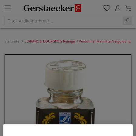
Startseite
LEFRANC & BOURGEOIS Reiniger / Verdünner Malmittel Vergoldung