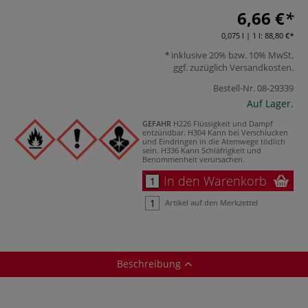
6,66 €
0,075 l | 1 l:
88,80 €
inklusive 20% bzw. 10% MwSt,
ggf. zuzüglich
Versandkosten
.
Bestell-Nr.
08-29339
Auf Lager.
GEFAHR
H226 Flüssigkeit und Dampf
entzündbar.
H304 Kann bei Verschlucken
und Eindringen in die Atemwege tödlich
sein.
H336 Kann Schläfrigkeit und
Benommenheit verursachen.
In den Warenkorb
Artikel auf den Merkzettel
Beschreibung