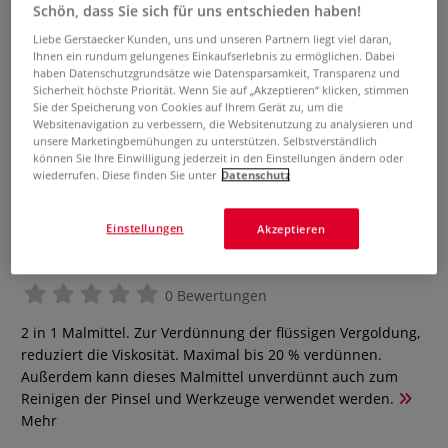
Schön, dass Sie sich für uns entschieden haben!
Liebe Gerstaecker Kunden, uns und unseren Partnern liegt viel daran,
Ihnen ein rundum gelungenes Einkaufserlebnis zu ermöglichen. Dabei
haben Datenschutzgrundsätze wie Datensparsamkeit, Transparenz und
Sicherheit höchste Priorität. Wenn Sie auf „Akzeptieren“ klicken, stimmen
Sie der Speicherung von Cookies auf Ihrem Gerät zu, um die
Websitenavigation zu verbessern, die Websitenutzung zu analysieren und
unsere Marketingbemühungen zu unterstützen. Selbstverständlich
können Sie Ihre Einwilligung jederzeit in den Einstellungen ändern oder
wiederrufen. Diese finden Sie unter
Datenschutz
LEFRANC & BOURGEOIS Reiniger /
Einstellungen
Akzeptieren
Verdünner Malmittel Vergoldung
0 Bewertungen
2 in 1 Malmittel. Zur Verdünnung der flüssigen Vergoldung,
reduziert die Viskosität. Maximal bis 20 % verdünnen.
Außerdem kann dieses Malmittel unverdünnt auch zum
Reinigen der Pinsel und Werkzeuge verwendet werden.
Mehr