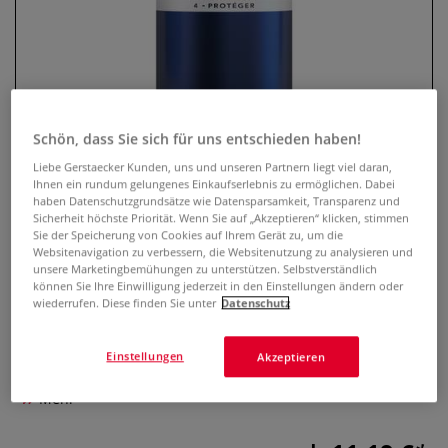
Schön, dass Sie sich für uns entschieden haben!
Liebe Gerstaecker Kunden, uns und unseren Partnern liegt viel daran,
Ihnen ein rundum gelungenes Einkaufserlebnis zu ermöglichen. Dabei
haben Datenschutzgrundsätze wie Datensparsamkeit, Transparenz und
Sicherheit höchste Priorität. Wenn Sie auf „Akzeptieren“ klicken, stimmen
LEFRANC & BOURGEOIS
Sie der Speicherung von Cookies auf Ihrem Gerät zu, um die
Retuschierfirnis Aerosol
Websitenavigation zu verbessern, die Websitenutzung zu analysieren und
unsere Marketingbemühungen zu unterstützen. Selbstverständlich
können Sie Ihre Einwilligung jederzeit in den Einstellungen ändern oder
0 Bewertungen
wiederrufen. Diese finden Sie unter
Datenschutz
Der extrafeine LEFRANC & BOURGEOIS Retuschierfirnis
dringt in die Farbschicht ein, ohne sie aufzuweichen oder
Einstellungen
Akzeptieren
auszuhärten. Erhältlich als 150-ml- oder 400-ml-Sprühdose.
Mehr