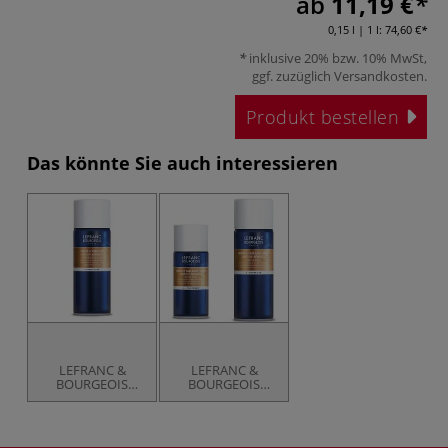
ab
11,19 €
0,15 l | 1 l:
74,60 €
inklusive 20% bzw. 10% MwSt,
ggf. zuzüglich
Versandkosten
.
Produkt bestellen
Das könnte Sie auch interessieren
LEFRANC &
LEFRANC &
BOURGEOIS
BOURGEOIS
Schlussfirnis,
Schlussfirnis-
matt
Spray, glänzend