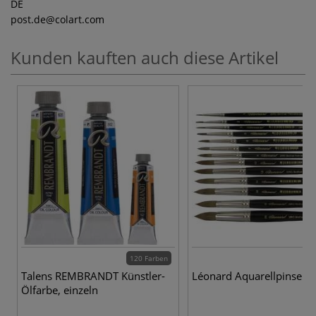
DE
post.de
@colart.com
Kunden kauften auch diese Artikel
120 Farben
15
Talens REMBRANDT Künstler-
Léonard Aquarellpinsel 
Ölfarbe, einzeln