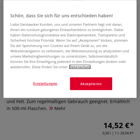
Schön, dass Sie sich für uns entschieden haben!
Liebe Gerstaecker Kunden, uns und unseren Partnern liegt viel daran,
Ihnen ein rundum gelungenes Einkaufserlebnis zu ermöglichen. Dabei
haben Datenschutzgrundsätze wie Datensparsamkeit, Transparenz und
Sicherheit höchste Priorität. Wenn Sie auf „Akzeptieren“ klicken, stimmen
Sie der Speicherung von Cookies auf Ihrem Gerät zu, um die
Websitenavigation zu verbessern, die Websitenutzung zu analysieren und
LITHOFIN® MN Easy-Clean
unsere Marketingbemühungen zu unterstützen. Selbstverständlich
Specksteinreiniger
können Sie Ihre Einwilligung jederzeit in den Einstellungen ändern oder
wiederrufen. Diese finden Sie unter
Datenschutz
0 Bewertungen
Einstellungen
Akzeptieren
Der Specksteinreiniger LITHOFIN® MN Easy-Clean schützt
den Speckstein und andere Natursteine vor Schmutz, Öl
und Fett. Zum regelmäßigen Gebrauch geeignet. Erhältlich
in 500-ml-Flaschen.
Mehr
14,52 €
0,50 l | 1 l:
29,04 €