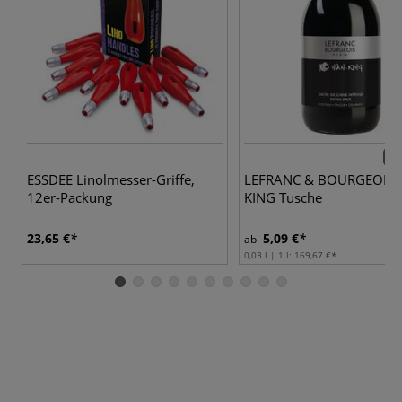
11 
ESSDEE Linolmesser-Griffe,
LEFRANC & BOURGEOIS 
12er-Packung
KING Tusche
23,65 €
5,09 €
ab
0,03 l | 1 l:
169,67 €