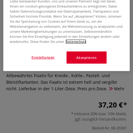
Liebe Gerstaecker Kunden, uns und unseren Partnern liegt viel daran,
Ihnen ein rundum gelungenes Einkaufserlebnis zu ermöglichen. Dabei
haben Datenschutzgrundsätze wie Datensparsamkeit, Transparenz und
Sicherheit höchste Priorität. Wenn Sie auf „Akzeptieren“ klicken, stimmen
Sie der Speicherung von Cookies auf Ihrem Gerät zu, um die
Websitenavigation zu verbessern, die Websitenutzung zu analysieren und
unsere Marketingbemühungen zu unterstützen. Selbstverständlich
können Sie Ihre Einwilligung jederzeit in den Einstellungen ändern oder
wiederrufen. Diese finden Sie unter
Datenschutz
LUKAS Fixativ 1a
Einstellungen
Akzeptieren
0 Bewertungen
Altbewährtes Fixativ für Kreide-, Kohle-, Pastell- und
Bleistiftarbeiten. Das Fixativ ist extrem hell und vergilbt
nicht. Lieferbar in der 1-Liter-Dose. Preis pro Dose.
Mehr
37,20 €
inklusive 20% bzw. 10% MwSt,
ggf. zuzüglich
Versandkosten
.
Bestell-Nr.
08-20391