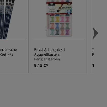
anzösische
Royal & Langnickel
Talens 
l-Set 7+3
Aquarellkasten,
Pastelle,
Perlglanzfarben
9,15 €
15,63 €