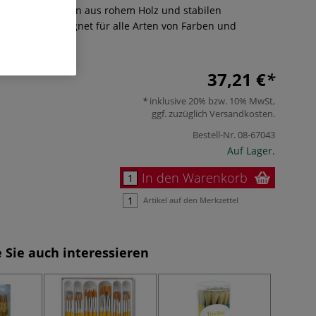
it kurzen Griffen aus rohem Holz und stabilen
. Perfekt geeignet für alle Arten von Farben und
Mehr
37,21 €
inklusive 20% bzw. 10% MwSt,
ggf. zuzüglich
Versandkosten
.
Bestell-Nr.
08-67043
Auf Lager.
In den Warenkorb
Artikel auf den Merkzettel
 Sie auch interessieren