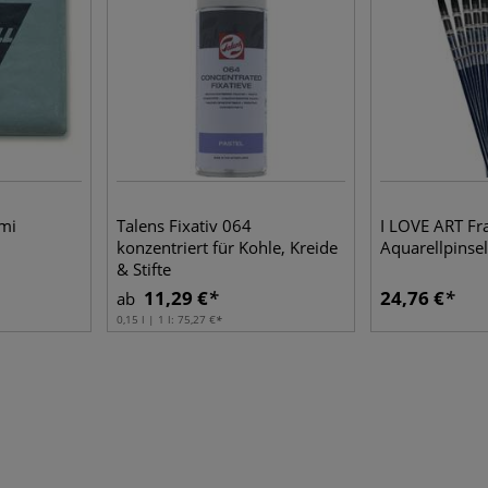
mi
Talens Fixativ 064
I LOVE ART Fr
konzentriert für Kohle, Kreide
Aquarellpinse
& Stifte
11,29 €
24,76 €
ab
0,15 l | 1 l:
75,27 €