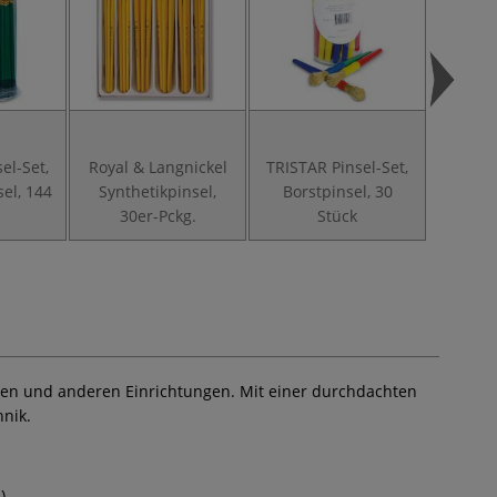
el-Set,
Royal & Langnickel
TRISTAR Pinsel-Set,
GER
sel, 144
Synthetikpinsel,
Borstpinsel, 30
Katz
30er-Pckg.
Stück
Borst
inen und anderen Einrichtungen. Mit einer durchdachten
nik.
).