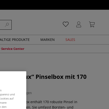
ALTIGE PRODUKTE
MARKEN
SALES
Service Center
 à pinceaux“ Pinselbox mit 170
es
0 Bewertungen
nsparenz und
Cookies auf
inceaux“-Pinselbox enthält 170 robuste Pinsel in
unsere
in den
rößen und Formen. Sie umfasst Borsten- und