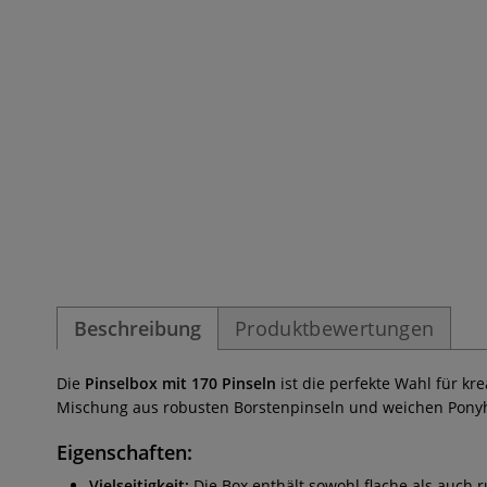
Beschreibung
Produktbewertungen
Die
Pinselbox mit 170 Pinseln
ist die perfekte Wahl für k
Mischung aus robusten Borstenpinseln und weichen Ponyhaa
Eigenschaften:
Vielseitigkeit:
Die Box enthält sowohl flache als auch ru