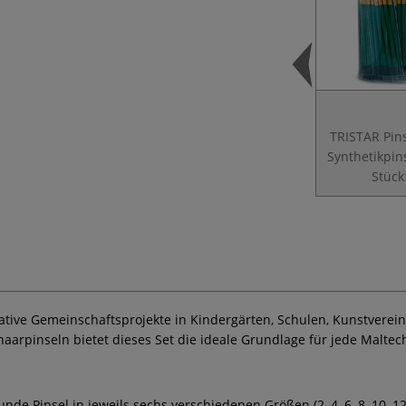
TRISTAR Pins
Synthetikpin
Stück
reative Gemeinschaftsprojekte in Kindergärten, Schulen, Kunstvere
rpinseln bietet dieses Set die ideale Grundlage für jede Maltech
nde Pinsel in jeweils sechs verschiedenen Größen (2, 4, 6, 8, 10, 12