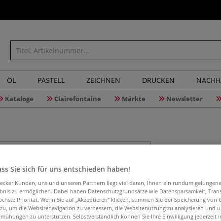
ÖL
PASTELL
ZEICHNEN
DRUCKEN
NACHH
Kataloge
Clairefontaine
Märkte
Newsletter
„La boîte
Pinseln
ss Sie sich für uns entschieden haben!
aecker Kunden, uns und unseren Partnern liegt viel daran, Ihnen ein rundum gelungen
ebnis zu ermöglichen. Dabei haben Datenschutzgrundsätze wie Datensparsamkeit, Tra
öchste Priorität. Wenn Sie auf „Akzeptieren“ klicken, stimmen Sie der Speicherung von 
Die „La boîte à p
 zu, um die Websitenavigation zu verbessern, die Websitenutzung zu analysieren und 
mühungen zu unterstützen. Selbstverständlich können Sie Ihre Einwilligung jederzeit 
verschiedenen G