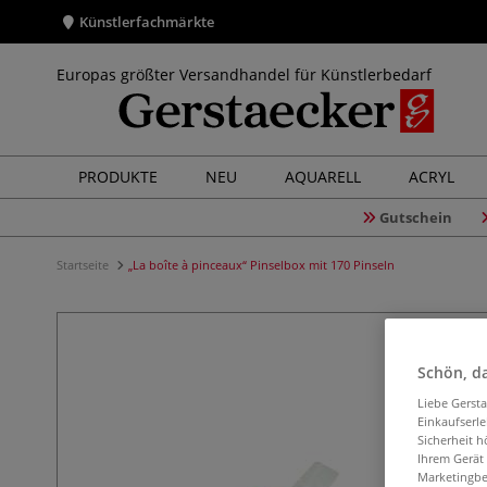
Künstlerfachmärkte
Europas größter Versandhandel für Künstlerbedarf
PRODUKTE
NEU
AQUARELL
ACRYL
Gutschein
Startseite
„La boîte à pinceaux“ Pinselbox mit 170 Pinseln
Schön, da
Liebe Gerst
Einkaufserl
Sicherheit h
Ihrem Gerät
Marketingbe