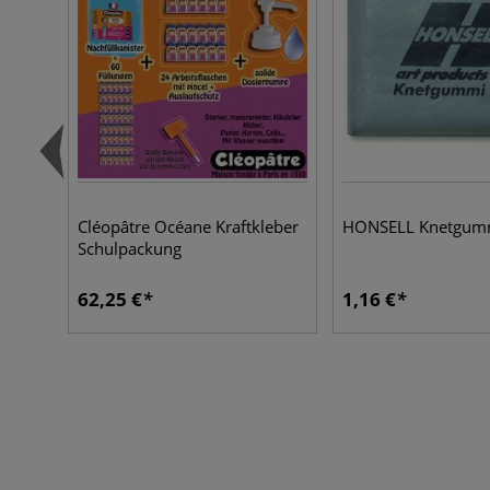
Cléopâtre Océane Kraftkleber
HONSELL Knetgum
Schulpackung
62,25 €
1,16 €