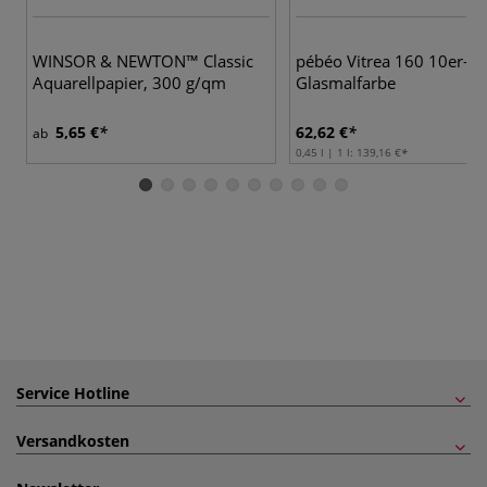
WINSOR & NEWTON™ Classic
pébéo Vitrea 160 10er-Se
Aquarellpapier, 300 g/qm
Glasmalfarbe
5,65 €
62,62 €
ab
0,45 l | 1 l:
139,16 €
Service Hotline
Versandkosten