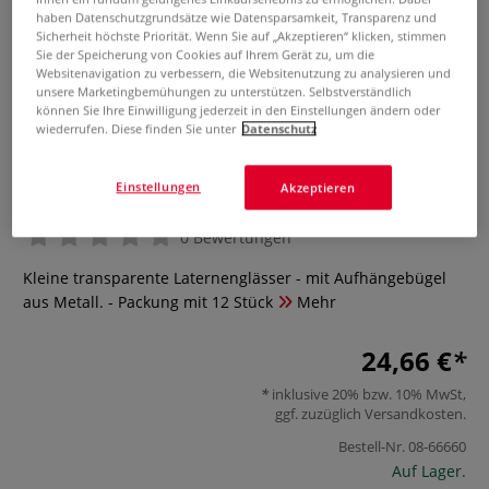
haben Datenschutzgrundsätze wie Datensparsamkeit, Transparenz und
Sicherheit höchste Priorität. Wenn Sie auf „Akzeptieren“ klicken, stimmen
Sie der Speicherung von Cookies auf Ihrem Gerät zu, um die
Websitenavigation zu verbessern, die Websitenutzung zu analysieren und
unsere Marketingbemühungen zu unterstützen. Selbstverständlich
können Sie Ihre Einwilligung jederzeit in den Einstellungen ändern oder
wiederrufen. Diese finden Sie unter
Datenschutz
Laterne, klein
Einstellungen
Akzeptieren
0 Bewertungen
Kleine transparente Laternenglässer - mit Aufhängebügel
aus Metall. - Packung mit 12 Stück
Mehr
24,66 €
inklusive 20% bzw. 10% MwSt,
ggf. zuzüglich
Versandkosten
.
Bestell-Nr.
08-66660
Auf Lager.