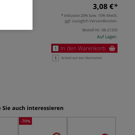
3,08 €
inklusive 20% bzw. 10% MwSt,
ggf. zuzüglich
Versandkosten
.
Bestell-Nr.
08-21335
Auf Lager.
In den Warenkorb
Artikel auf den Merkzettel
 Sie auch interessieren
-70%