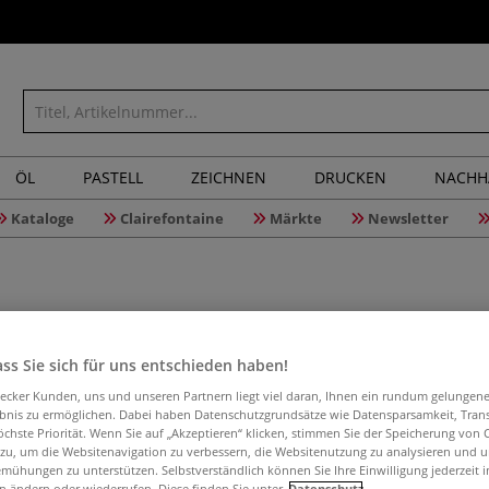
ÖL
PASTELL
ZEICHNEN
DRUCKEN
NACHH
Kataloge
Clairefontaine
Märkte
Newsletter
Leniar® U
ss Sie sich für uns entschieden haben!
aecker Kunden, uns und unseren Partnern liegt viel daran, Ihnen ein rundum gelungen
ebnis zu ermöglichen. Dabei haben Datenschutzgrundsätze wie Datensparsamkeit, Tra
Universalschere
öchste Priorität. Wenn Sie auf „Akzeptieren“ klicken, stimmen Sie der Speicherung von 
Griffen.
Mehr
 zu, um die Websitenavigation zu verbessern, die Websitenutzung zu analysieren und 
mühungen zu unterstützen. Selbstverständlich können Sie Ihre Einwilligung jederzeit 
n ändern oder wiederrufen. Diese finden Sie unter
Datenschutz