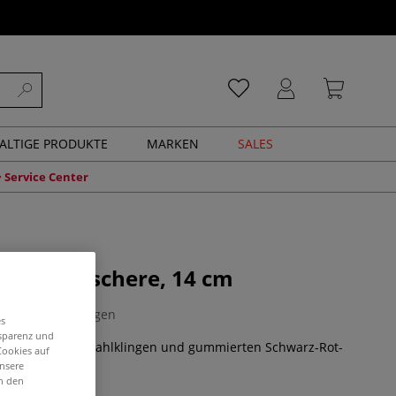
ALTIGE PRODUKTE
MARKEN
SALES
Service Center
niversalschere, 14 cm
0 Bewertungen
es
nsparenz und
 14 cm mit Edelstahlklingen und gummierten Schwarz-Rot-
Cookies auf
unsere
in den