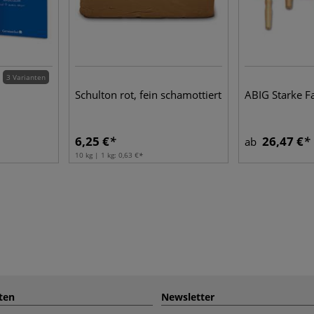
3 Varianten
Schulton rot, fein schamottiert
ABIG Starke F
6,25 €
26,47 €
ab
10 kg | 1 kg:
0,63 €
ten
Newsletter