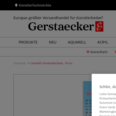
Künstlerfachmärkte
Europas größter Versandhandel für Künstlerbedarf
PRODUKTE
NEU
AQUARELL
ACRYL
Gutschein
Startseite
Leniar® Universalschere, 14 cm
Schön, da
Liebe Gerst
Einkaufserl
Sicherheit h
Ihrem Gerät
Marketingbe
Einstellunge