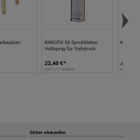
arbwalzen
KIWOFIX SX-Sprühkleber
KREUL Ja
Haftspray für Siebdruck
22,40 €
3,98
ab
0,50 l | 1 l:
44,80 €
0,05 l | 1 l:
7
Sicher einkaufen