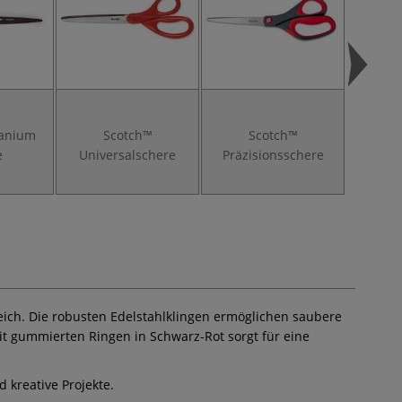
tanium
Scotch™
Scotch™
FISKA
e
Universalschere
Präzisionsschere
Univer
reich. Die robusten Edelstahlklingen ermöglichen saubere
it gummierten Ringen in Schwarz-Rot sorgt für eine
kreative Projekte.