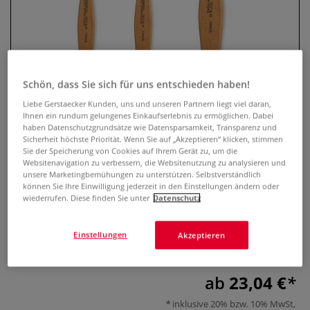
Schön, dass Sie sich für uns entschieden haben!
Liebe Gerstaecker Kunden, uns und unseren Partnern liegt viel daran,
Ihnen ein rundum gelungenes Einkaufserlebnis zu ermöglichen. Dabei
haben Datenschutzgrundsätze wie Datensparsamkeit, Transparenz und
Sicherheit höchste Priorität. Wenn Sie auf „Akzeptieren“ klicken, stimmen
Sie der Speicherung von Cookies auf Ihrem Gerät zu, um die
Léonard Borstenpinsel, Serie 3740
Websitenavigation zu verbessern, die Websitenutzung zu analysieren und
PL
unsere Marketingbemühungen zu unterstützen. Selbstverständlich
können Sie Ihre Einwilligung jederzeit in den Einstellungen ändern oder
wiederrufen. Diese finden Sie unter
Datenschutz
0 Bewertungen
Breiter Léonard Borstenpinsel, extra-dünn, flach,
Einstellungen
Akzeptieren
trapezförmig zur Imitation von Holzmaserungen
Mehr
ab
23,04 €
inklusive 20% bzw. 10% MwSt,