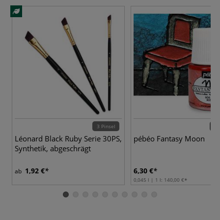
3 Pinsel
20 
Léonard Black Ruby Serie 30PS,
pébéo Fantasy Moon
Synthetik, abgeschrägt
1,92 €
6,30 €
ab
0,045 l | 1 l:
140,00 €