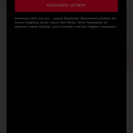
Gutschein sichern
23,50 €
Vertrauen zahlt sich aus – unsere Newsletter Abonnenten erhalten die
besten Angebote immer zuerst, Kein Risiko: Unser Newsletter ist
inklusive 20% bzw. 10% MwSt,
jederzeit wieder kündbar. Jetzt anmelden und kein Angebot verpassen!
ggf. zuzüglich
Versandkosten
.
Bestell-Nr.
08-67190
Auf Lager.
In den Warenkorb
Artikel auf den Merkzettel
Das könnte Sie auch interessieren