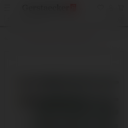
Startseite
Léonard Detailpinsel Serie L5000-3, Experten-Set