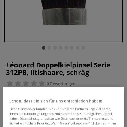
Léonard Doppelkielpinsel Serie
312PB, Iltishaare, schräg
0 Bewertungen
Doppelkielpinsel aus feinem Iltishaar. In Naturkielen. Draht
gebunden. Rund. Vorne schräg. Kurzer roher Stiel.
Mehr
Schön, dass Sie sich für uns entschieden haben!
Liebe Gerstaecker Kunden, uns und unseren Partnern liegt viel daran,
ab
19,66 €
Ihnen ein rundum gelungenes Einkaufserlebnis zu ermöglichen. Dabei
haben Datenschutzgrundsätze wie Datensparsamkeit, Transparenz und
Sicherheit höchste Priorität. Wenn Sie auf „Akzeptieren“ klicken, stimmen
inklusive 20% bzw. 10% MwSt,