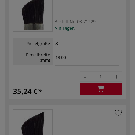
Bestell-Nr.
08-71229
Auf Lager.
Pinselgröße
8
Pinselbreite
13,00
(mm)
-
+
35,24 €