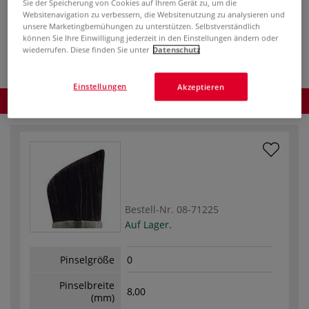
Sie der Speicherung von Cookies auf Ihrem Gerät zu, um die
ggf. zuzüglich
Versandkosten
.
Websitenavigation zu verbessern, die Websitenutzung zu analysieren und
unsere Marketingbemühungen zu unterstützen. Selbstverständlich
Produkt bestellen
können Sie Ihre Einwilligung jederzeit in den Einstellungen ändern oder
wiederrufen. Diese finden Sie unter
Datenschutz
Einstellungen
Akzeptieren
Produkt bestellen
Bestell-Nr.
08-71225
Auf Lager.
Pinselgröße
0
Pinselbreite
8,00
(mm)