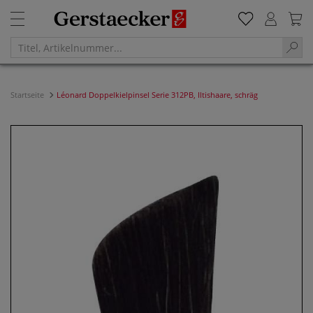
Startseite
Léonard Doppelkielpinsel Serie 312PB, Iltishaare, schräg