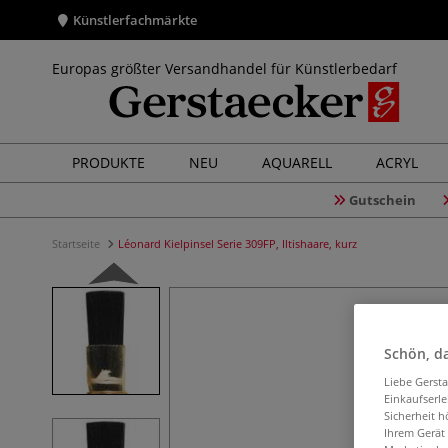
Künstlerfachmärkte
Europas größter Versandhandel für Künstlerbedarf
PRODUKTE
NEU
AQUARELL
ACRYL
Gutschein
Startseite
Léonard Kielpinsel Serie 309FP, Iltishaare, kurz
Schön, da
Liebe Gerst
Einkaufserl
Sicherheit h
Ihrem Gerät