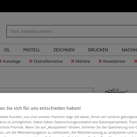
ÖL
PASTELL
ZEICHNEN
DRUCKEN
NACHH
Kataloge
Clairefontaine
Märkte
Newsletter
Léonard K
ss Sie sich für uns entschieden haben!
kurz
aecker Kunden, uns und unseren Partnern liegt viel daran, Ihnen ein rundum gelungen
ebnis zu ermöglichen. Dabei haben Datenschutzgrundsätze wie Datensparsamkeit, Tra
öchste Priorität. Wenn Sie auf „Akzeptieren“ klicken, stimmen Sie der Speicherung von 
 zu, um die Websitenavigation zu verbessern, die Websitenutzung zu analysieren und 