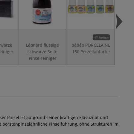
47 Farben
hwarze
Léonard flüssige
pébéo PORCELAINE
einiger
schwarze Seife
150 Porzellanfarbe
Pinselreiniger
ser Pinsel ist aufgrund seiner kräftigen Elastizität und
ine borstenpinselähnliche Pinselführung, ohne Strukturen im