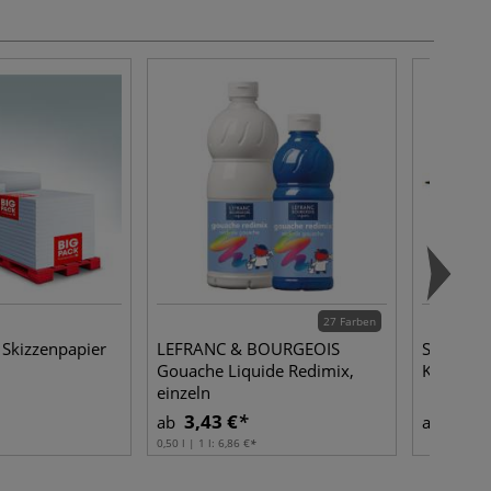
27 Farben
Skizzenpapier
LEFRANC & BOURGEOIS
STABILO® 
Gouache Liquide Redimix,
Keramik
einzeln
3,43 €
1,66
ab
ab
0,50 l | 1 l:
6,86 €