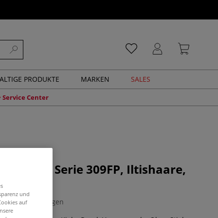
ALTIGE PRODUKTE
MARKEN
SALES
Service Center
ielpinsel Serie 309FP, Iltishaare,
es
nsparenz und
0 Bewertungen
Cookies auf
unsere