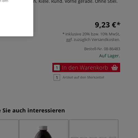
in den
l aus Iltishaaren. Kiele. Rund. Vorne gerade. Ohne Stiel.
9,23 €
inklusive 20% bzw. 10% MwSt,
ggf. zuzüglich
Versandkosten
.
Bestell-Nr.
08-86483
Auf Lager.
In den Warenkorb
Artikel auf den Merkzettel
 Sie auch interessieren