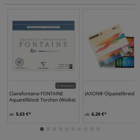
5 Varianten
5
Clairefontaine FONTAINE
JAXON® Ölpastellkreiden
Aquarellblock Torchon (Wolke)
5,63 €
6,20 €
ab
ab