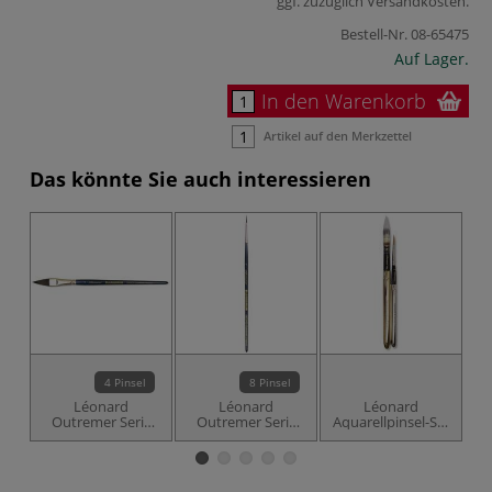
ggf. zuzüglich
Versandkosten
.
Bestell-Nr.
08-65475
Auf Lager.
In den Warenkorb
Artikel auf den Merkzettel
Das könnte Sie auch interessieren
4 Pinsel
8 Pinsel
Léonard
Léonard
Léonard
Lé
Outremer Serie
Outremer Serie
Aquarellpinsel-Set
S
2349CH, flach
2972RO, rund,
mit Serie 76RO
Se
spitz, Fehhaar-
Fehhaar-Imitation
und 1035RO
Imitation