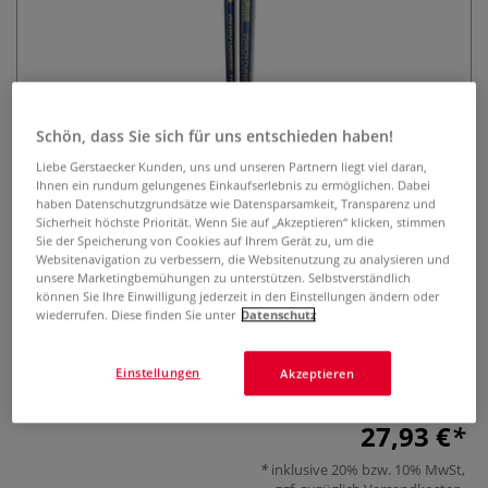
Schön, dass Sie sich für uns entschieden haben!
Liebe Gerstaecker Kunden, uns und unseren Partnern liegt viel daran,
Léonard Outremer 2er- Pinselset,
Ihnen ein rundum gelungenes Einkaufserlebnis zu ermöglichen. Dabei
haben Datenschutzgrundsätze wie Datensparsamkeit, Transparenz und
Fehhaar-Imitation
Sicherheit höchste Priorität. Wenn Sie auf „Akzeptieren“ klicken, stimmen
Sie der Speicherung von Cookies auf Ihrem Gerät zu, um die
Websitenavigation zu verbessern, die Websitenutzung zu analysieren und
0 Bewertungen
unsere Marketingbemühungen zu unterstützen. Selbstverständlich
können Sie Ihre Einwilligung jederzeit in den Einstellungen ändern oder
Das vegane Aquarellpinsel Set enthält 2 hochwertige
wiederrufen. Diese finden Sie unter
Datenschutz
Synthetikpinsel aus Fehhaar-Imitation der Léonard
Outremer Serie: Je einen Rundpinsel 2072RO, Größe 0 und
Einstellungen
Akzeptieren
einen Katzenzungenpinsel 2349CH, Größe 4.
Mehr
27,93 €
inklusive 20% bzw. 10% MwSt,