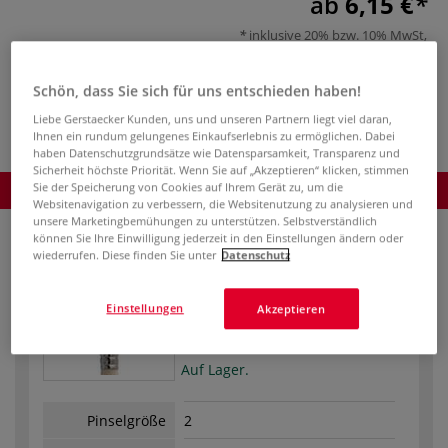
ab
6,15 €
inklusive 20% bzw. 10% MwSt,
ggf. zuzüglich
Versandkosten
.
Schön, dass Sie sich für uns entschieden haben!
Produkt bestellen
Liebe Gerstaecker Kunden, uns und unseren Partnern liegt viel daran,
Ihnen ein rundum gelungenes Einkaufserlebnis zu ermöglichen. Dabei
haben Datenschutzgrundsätze wie Datensparsamkeit, Transparenz und
Sicherheit höchste Priorität. Wenn Sie auf „Akzeptieren“ klicken, stimmen
Sie der Speicherung von Cookies auf Ihrem Gerät zu, um die
Produkt bestellen
Websitenavigation zu verbessern, die Websitenutzung zu analysieren und
unsere Marketingbemühungen zu unterstützen. Selbstverständlich
können Sie Ihre Einwilligung jederzeit in den Einstellungen ändern oder
wiederrufen. Diese finden Sie unter
Datenschutz
Einstellungen
Akzeptieren
Bestell-Nr.
08-71277
Auf Lager.
Pinselgröße
2