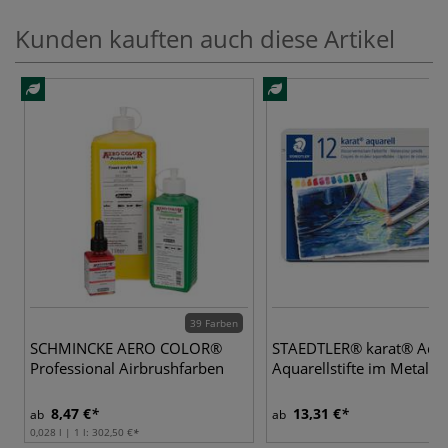
Kunden kauften auch diese Artikel
39 Farben
5
SCHMINCKE AERO COLOR®
STAEDTLER® karat® Aqua
Professional Airbrushfarben
Aquarellstifte im Metallet
8,47 €
13,31 €
ab
ab
0,028 l | 1 l:
302,50 €