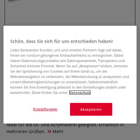
Schön, dass Sie sich für uns entschieden haben!
Liebe Gerstaecker Kunden, uns und unseren Partnern liegt viel daran,
Ihnen ein rundum gelungenes Einkaufserlebnis zu ermöglichen. Dabei
haben Datenschutzgrundsätze wie Datensparsamkeit, Transparenz und
Sicherheit höchste Priorität. Wenn Sie auf „Akzeptieren“ klicken, stimmen
Léonard Spalter-Pinsel Serie
Sie der Speicherung von Cookies auf Ihrem Gerät zu, um die
Websitenavigation zu verbessern, die Websitenutzung zu analysieren und
389PL
unsere Marketingbemühungen zu unterstützen. Selbstverständlich
können Sie Ihre Einwilligung jederzeit in den Einstellungen ändern oder
0 Bewertungen
wiederrufen. Diese finden Sie unter
Datenschutz
Léonard Spalter-Pinsel Serie 389PL mit echtem Dachshaar,
Einstellungen
Akzeptieren
einer rostfreien Silberzwinge und einem kurzen schwarz
lackiertem Griff. Gute Aufnahmefähigkeit. Robustes Haar.
Ideal für die Öl- und Acrylmalerei geeignet. Erhältlich in
mehreren Größen.
Mehr