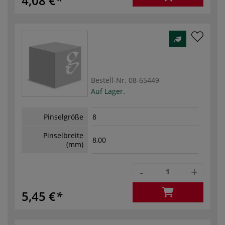
4,08 €
Bestell-Nr.
08-65449
Auf Lager.
Pinselgröße
8
Pinselbreite
8,00
(mm)
-
+
5,45 €