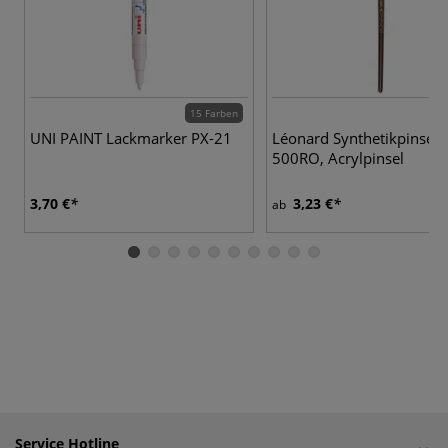
15 Farben
11
UNI PAINT Lackmarker PX-21
Léonard Synthetikpinsel S
500RO, Acrylpinsel
3,70 €
3,23 €
ab
Service Hotline