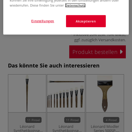
können Sie Ihre Einwilligung jederzeit in den Einstellungen ändern oder
wiederrufen. Diese finden Sie unter
Datenschutz
Einstellungen
Akzeptieren
ab
3,68 €
inklusive 20% bzw. 10% MwSt,
ggf. zuzüglich
Versandkosten
.
Produkt bestellen
Das könnte Sie auch interessieren
11 Pinsel
11 Pinsel
4 Pinsel
Léonard
Léonard
Léonard Modler
Synthetikpinsel
Synthetikpinsel
Series 500SP,