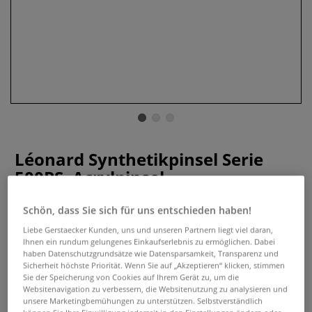
Léonard Synthetikpinsel Serie
500PS, Acrylpinsel
0 Bewertungen
Schön, dass Sie sich für uns entschieden haben!
Liebe Gerstaecker Kunden, uns und unseren Partnern liegt viel daran,
Mit abgeschrägter Kante, steifen Synthetikborsten und
Ihnen ein rundum gelungenes Einkaufserlebnis zu ermöglichen. Dabei
einem einzigartigen Leoparden-Design ist der Léonard
haben Datenschutzgrundsätze wie Datensparsamkeit, Transparenz und
500PS die perfekte Wahl für kontrollierte Acryltechniken.
Sicherheit höchste Priorität. Wenn Sie auf „Akzeptieren“ klicken, stimmen
Ideal für Kanten, Winkel und flächige Farbaufträge. Robust
Sie der Speicherung von Cookies auf Ihrem Gerät zu, um die
Websitenavigation zu verbessern, die Websitenutzung zu analysieren und
und formstabil.
Mehr
unsere Marketingbemühungen zu unterstützen. Selbstverständlich