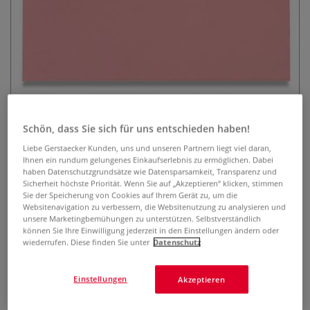
Léonard Vergolderpinsel Serie
Schön, dass Sie sich für uns entschieden haben!
3230 Pl, Fehhaar
Liebe Gerstaecker Kunden, uns und unseren Partnern liegt viel daran,
Ihnen ein rundum gelungenes Einkaufserlebnis zu ermöglichen. Dabei
0 Bewertungen
haben Datenschutzgrundsätze wie Datensparsamkeit, Transparenz und
Sicherheit höchste Priorität. Wenn Sie auf „Akzeptieren“ klicken, stimmen
Anschuss-Pinsel mit einreihig gearbeitetem, extra feinen
Sie der Speicherung von Cookies auf Ihrem Gerät zu, um die
Websitenavigation zu verbessern, die Websitenutzung zu analysieren und
kasanischem Fehhaar. Ideal um Blattgold professionell und
unsere Marketingbemühungen zu unterstützen. Selbstverständlich
ohne Materialverlust anzulegen. Haarlänge 50 mm.
Mehr
können Sie Ihre Einwilligung jederzeit in den Einstellungen ändern oder
wiederrufen. Diese finden Sie unter
Datenschutz
ab
12,86 €
Einstellungen
Akzeptieren
inklusive 20% bzw. 10% MwSt,
ggf. zuzüglich
Versandkosten
.