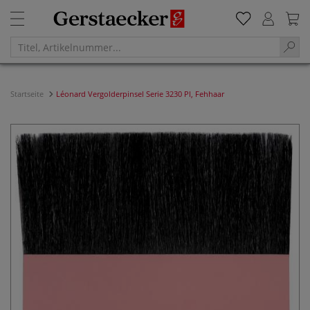
Startseite
Léonard Vergolderpinsel Serie 3230 Pl, Fehhaar