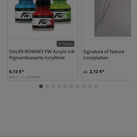
45 Farben
DALER-ROWNEY FW Acrylic Ink
Signature of Nature
Pigmentbasierte Acryltinte
Linolplatten
6,13 €
2,12 €
ab
0,03 l | 1 l:
207,80 €