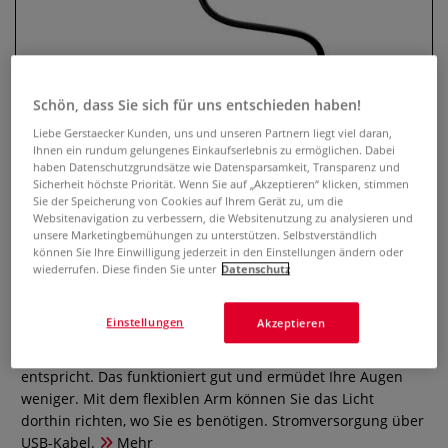
Schön, dass Sie sich für uns entschieden haben!
Liebe Gerstaecker Kunden, uns und unseren Partnern liegt viel daran,
Ihnen ein rundum gelungenes Einkaufserlebnis zu ermöglichen. Dabei
haben Datenschutzgrundsätze wie Datensparsamkeit, Transparenz und
Sicherheit höchste Priorität. Wenn Sie auf „Akzeptieren“ klicken, stimmen
Sie der Speicherung von Cookies auf Ihrem Gerät zu, um die
Websitenavigation zu verbessern, die Websitenutzung zu analysieren und
Light4Vision LED Slim Lamp Flex
unsere Marketingbemühungen zu unterstützen. Selbstverständlich
XL
können Sie Ihre Einwilligung jederzeit in den Einstellungen ändern oder
wiederrufen. Diese finden Sie unter
Datenschutz
1 Bewertung
Einstellungen
Akzeptieren
Die dimmbaren LEDs dieser schlanken Klemmleuchte
sorgen für neutrales Licht, welches dem Tageslicht
entspricht. Das funktioniert gut und ermüdet Ihre Augen
weniger. Mit dem flexiblen Arm können Sie das Licht
dorthin richten, wo Sie es benötigen. Stromversorgung über
USB-Kabel.
Mehr