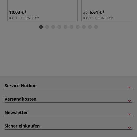
10,03 €
6,61 €
ab
0,40 l | 1 l:
25,08 €
0,40 l | 1 l:
16,53 €
Service Hotline
Versandkosten
Newsletter
Sicher einkaufen