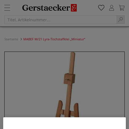
Startseite
MABEF M/21 Lyra-Tischstaffelei „Miniatur“