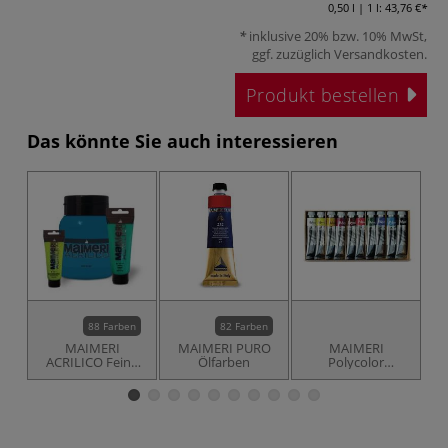
0,50 l | 1 l:
43,76 €
inklusive 20% bzw. 10% MwSt,
ggf. zuzüglich
Versandkosten
.
Produkt bestellen
Das könnte Sie auch interessieren
88 Farben
82 Farben
MAIMERI
MAIMERI PURO
MAIMERI
ACRILICO Feine
Ölfarben
Polycolor
Öl
Acrylfarben
Acrylfarben 10er-
Set