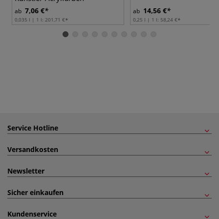
7,06 €
14,56 €
ab
ab
0,035 l | 1 l:
201,71 €
0,25 l | 1 l:
58,24 €
Service Hotline
Versandkosten
Newsletter
Sicher einkaufen
Kundenservice