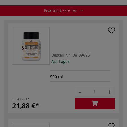
Produkt bestellen
Bestell-Nr.
08-39696
Auf Lager.
500 ml
-
+
1 l:
43,76 €
21,88 €