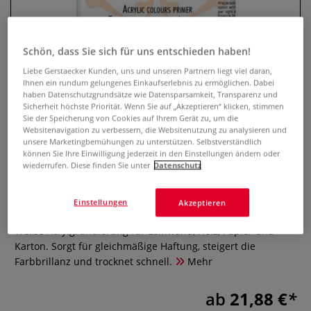
Schön, dass Sie sich für uns entschieden haben!
Liebe Gerstaecker Kunden, uns und unseren Partnern liegt viel daran,
Ihnen ein rundum gelungenes Einkaufserlebnis zu ermöglichen. Dabei
haben Datenschutzgrundsätze wie Datensparsamkeit, Transparenz und
Sicherheit höchste Priorität. Wenn Sie auf „Akzeptieren“ klicken, stimmen
Sie der Speicherung von Cookies auf Ihrem Gerät zu, um die
Websitenavigation zu verbessern, die Websitenutzung zu analysieren und
unsere Marketingbemühungen zu unterstützen. Selbstverständlich
MAIMERI Gesso,
können Sie Ihre Einwilligung jederzeit in den Einstellungen ändern oder
wiederrufen. Diese finden Sie unter
Datenschutz
Acrylgrundierung
Einstellungen
Akzeptieren
0 Bewertungen
Weiße Acrylgrundierung für Leinwand, Holz, Papier und
Karton. Sorgt für gleichmäßige Haftung, steigert die
Farbbrillanz und trocknet schnell.
Mehr
ab
21,88 €