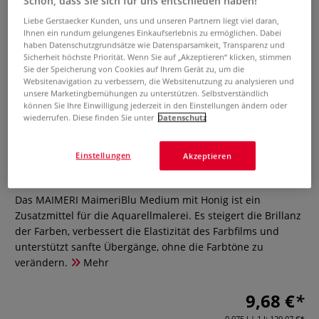
Schön, dass Sie sich für uns entschieden haben!
Liebe Gerstaecker Kunden, uns und unseren Partnern liegt viel daran,
Ihnen ein rundum gelungenes Einkaufserlebnis zu ermöglichen. Dabei
haben Datenschutzgrundsätze wie Datensparsamkeit, Transparenz und
Sicherheit höchste Priorität. Wenn Sie auf „Akzeptieren“ klicken, stimmen
Sie der Speicherung von Cookies auf Ihrem Gerät zu, um die
Websitenavigation zu verbessern, die Websitenutzung zu analysieren und
unsere Marketingbemühungen zu unterstützen. Selbstverständlich
können Sie Ihre Einwilligung jederzeit in den Einstellungen ändern oder
wiederrufen. Diese finden Sie unter
Datenschutz
MAIMERI MaimeriBlu Medium mit
Honig, 75 ml
Einstellungen
Akzeptieren
0 Bewertungen
Das MAIMERI MaimeriBlu Medium mit Honig ist ein
Zusatzmittel für die Aquarellmalerei. Es steigert die Brillanz
der Farben, verbessert die Elastizität des Farbfilms und
unterstützt sanfte Übergänge, ohne die Farbtöne zu
verändern.
Mehr
9,68 €
0,075 l | 1 l:
129,07 €