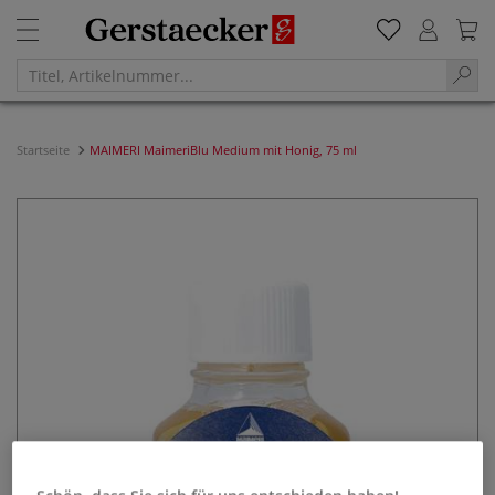
Startseite
MAIMERI MaimeriBlu Medium mit Honig, 75 ml