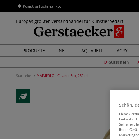
Künstlerfachmärkte
Europas größter Versandhandel für Künstlerbedarf
PRODUKTE
NEU
AQUARELL
ACRYL
Gutschein
Startseite
MAIMERI Oil Cleaner Eco, 250 ml
Schön, da
Liebe Gerst
Einkaufserl
Sicherheit h
Ihrem Gerät
Marketingbe