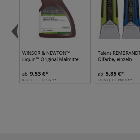
WINSOR & NEWTON™
Talens REMBRANDT 
Liquin™ Original Malmittel
Ölfarbe, einzeln
9,53 €
5,85 €
ab
ab
0,075 l | 1 l:
127,07 €
0,015 l | 1 l:
390,00 €