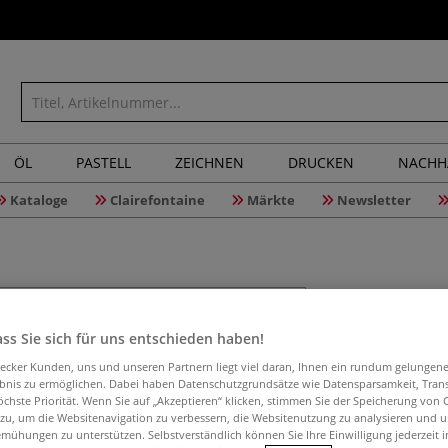
ÖL
PASTELL
ZEICHNEN
DRUCKEN
NACHH
Kataloge
Clairefontaine
Märkte
Newsletter
ss Sie sich für uns entschieden haben!
MAIMERI O
aecker Kunden, uns und unseren Partnern liegt viel daran, Ihnen ein rundum gelungen
ebnis zu ermöglichen. Dabei haben Datenschutzgrundsätze wie Datensparsamkeit, Tra
öchste Priorität. Wenn Sie auf „Akzeptieren“ klicken, stimmen Sie der Speicherung von 
 zu, um die Websitenavigation zu verbessern, die Websitenutzung zu analysieren und 
Umweltfreundlich
mühungen zu unterstützen. Selbstverständlich können Sie Ihre Einwilligung jederzeit 
geruchlos, mit W