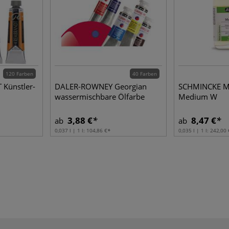
120 Farben
40 Farben
Künstler-
DALER-ROWNEY Georgian
SCHMINCKE Ma
wassermischbare Ölfarbe
Medium W
3,88 €
8,47 €
ab
ab
0,037 l | 1 l:
104,86 €
0,035 l | 1 l:
242,00 