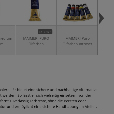
82 Farben
medium
MAIMERI PURO
MAIMERI Puro
MAI
 ml
Ölfarben
Ölfarben Introset
Ölfar
1
lerei. Er bietet eine sichere und nachhaltige Alternative
erden. So lässt er sich vielseitig einsetzen, von der
fernt zuverlässig Farbreste, ohne die Borsten oder
tur und ermöglicht eine sichere Handhabung im Atelier.