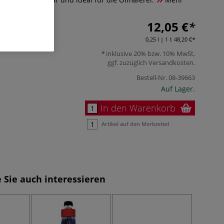
12,05 €
0,25 l | 1 l:
48,20 €
inklusive 20% bzw. 10% MwSt,
ggf. zuzüglich
Versandkosten
.
Bestell-Nr.
08-39663
Auf Lager.
In den Warenkorb
Artikel auf den Merkzettel
 Sie auch interessieren