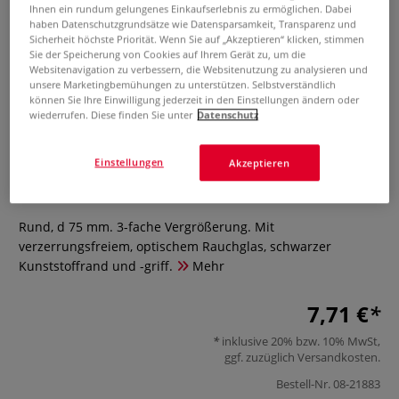
Ihnen ein rundum gelungenes Einkaufserlebnis zu ermöglichen. Dabei
haben Datenschutzgrundsätze wie Datensparsamkeit, Transparenz und
Sicherheit höchste Priorität. Wenn Sie auf „Akzeptieren“ klicken, stimmen
Sie der Speicherung von Cookies auf Ihrem Gerät zu, um die
Websitenavigation zu verbessern, die Websitenutzung zu analysieren und
unsere Marketingbemühungen zu unterstützen. Selbstverständlich
können Sie Ihre Einwilligung jederzeit in den Einstellungen ändern oder
wiederrufen. Diese finden Sie unter
Datenschutz
MAPED® Lupe mit Griff
Einstellungen
Akzeptieren
0 Bewertungen
Rund, d 75 mm. 3-fache Vergrößerung. Mit
verzerrungsfreiem, optischem Rauchglas, schwarzer
Kunststoffrand und -griff.
Mehr
7,71 €
inklusive 20% bzw. 10% MwSt,
ggf. zuzüglich
Versandkosten
.
Bestell-Nr.
08-21883