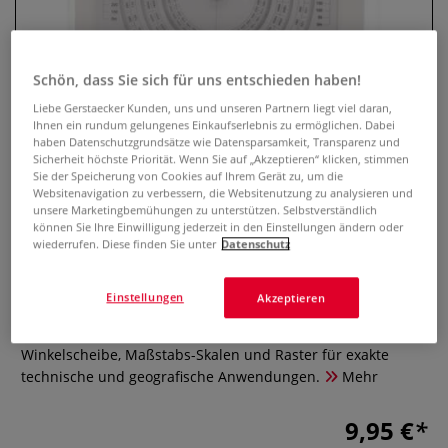
Schön, dass Sie sich für uns entschieden haben!
Liebe Gerstaecker Kunden, uns und unseren Partnern liegt viel daran,
Ihnen ein rundum gelungenes Einkaufserlebnis zu ermöglichen. Dabei
haben Datenschutzgrundsätze wie Datensparsamkeit, Transparenz und
Sicherheit höchste Priorität. Wenn Sie auf „Akzeptieren“ klicken, stimmen
Sie der Speicherung von Cookies auf Ihrem Gerät zu, um die
Websitenavigation zu verbessern, die Websitenutzung zu analysieren und
unsere Marketingbemühungen zu unterstützen. Selbstverständlich
MINERVA Abrundungsschablone
können Sie Ihre Einwilligung jederzeit in den Einstellungen ändern oder
wiederrufen. Diese finden Sie unter
Datenschutz
N° 1190, Radien 1 - 400 mm
0 Bewertungen
Einstellungen
Akzeptieren
Multifunktionale Abrundungsschablone mit drehbarer
Winkelscheibe, Maßstabs-Skalen und Raster für exakte
technische und geografische Anwendungen.
Mehr
9,95 €