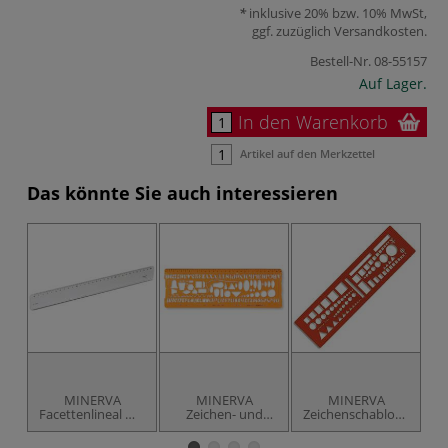
inklusive 20% bzw. 10% MwSt,
ggf. zuzüglich
Versandkosten
.
Bestell-Nr.
08-55157
Auf Lager.
In den Warenkorb
Artikel auf den Merkzettel
Das könnte Sie auch interessieren
MINERVA
MINERVA
MINERVA
Facettenlineal mit
Zeichen- und
Zeichenschablone
Ar
Tuschekante
Schriftschablone
OTAN46