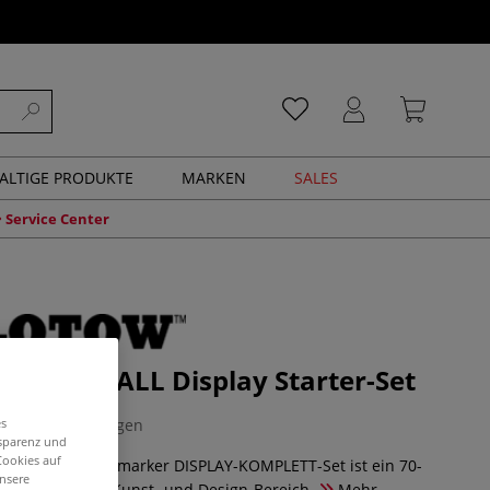
ALTIGE PRODUKTE
MARKEN
SALES
Service Center
 ONE4ALL Display Starter-Set
0 Bewertungen
es
nsparenz und
Cookies auf
NE4ALL Pumpmarker DISPLAY-KOMPLETT-Set ist ein 70-
unsere
rker-Set für den Kunst- und Design-Bereich.
Mehr