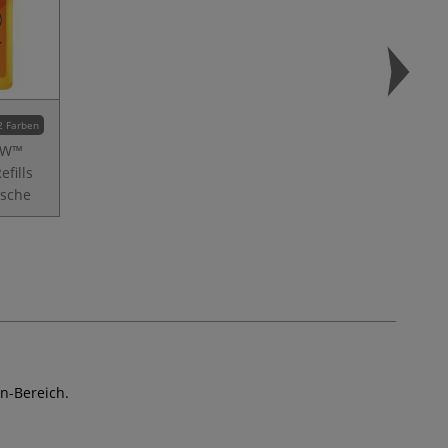
2 Farben
OW™
fills
usche
gn-Bereich.