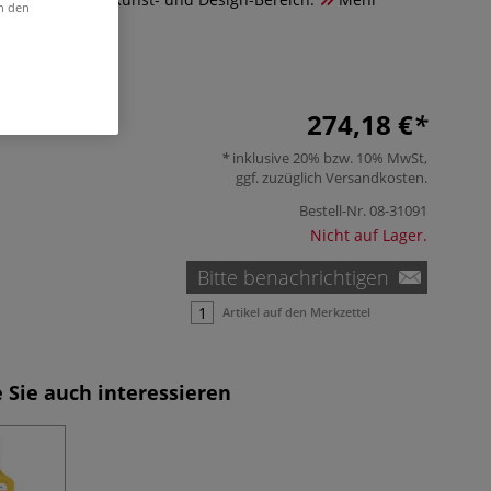
in den
274,18 €
inklusive 20% bzw. 10% MwSt,
ggf. zuzüglich
Versandkosten
.
Bestell-Nr.
08-31091
Nicht auf Lager.
Bitte benachrichtigen
Artikel auf den Merkzettel
 Sie auch interessieren