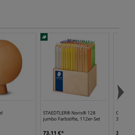
el
STAEDTLER® Noris® 128
O'color 
jumbo Farbstifte, 112er-Set
36er-Set
73,11 €
30,66 €