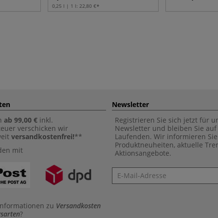
0,25 l | 1 l:
22,80 €
ten
Newsletter
n
ab 99,00 €
inkl.
Registrieren Sie sich jetzt für 
euer verschicken wir
Newsletter und bleiben Sie au
weit
versandkostenfrei!
**
Laufenden. Wir informieren Sie
Produktneuheiten, aktuelle Tr
den mit
Aktionsangebote.
Newsletter
Informationen zu
Versandkosten
sarten
?