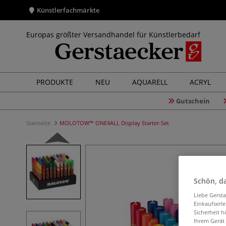
Künstlerfachmärkte
Europas größter Versandhandel für Künstlerbedarf
PRODUKTE
NEU
AQUARELL
ACRYL
Gutschein
Startseite
MOLOTOW™ ONE4ALL Display Starter-Set
Schön, da
Liebe Gerst
Einkaufserl
Sicherheit h
Ihrem Gerät