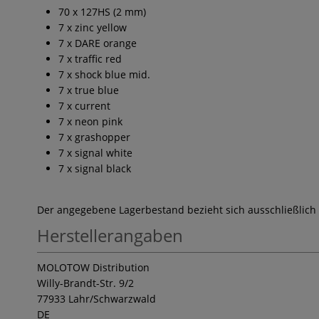
70 x 127HS (2 mm)
7 x zinc yellow
7 x DARE orange
7 x traffic red
7 x shock blue mid.
7 x true blue
7 x current
7 x neon pink
7 x grashopper
7 x signal white
7 x signal black
Der angegebene Lagerbestand bezieht sich ausschließlich
Herstellerangaben
MOLOTOW Distribution
Willy-Brandt-Str. 9/2
77933 Lahr/Schwarzwald
DE