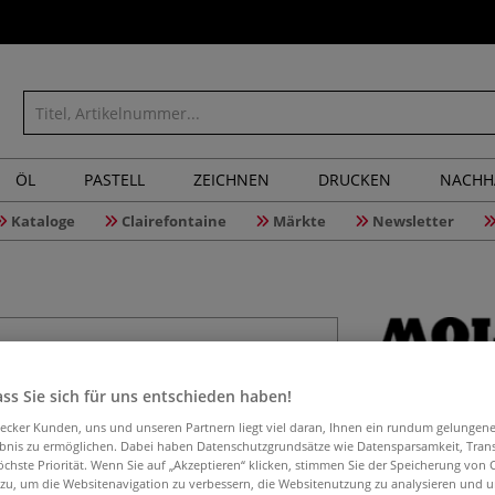
ÖL
PASTELL
ZEICHNEN
DRUCKEN
NACHH
Kataloge
Clairefontaine
Märkte
Newsletter
MOLOTOW™
ss Sie sich für uns entschieden haben!
aecker Kunden, uns und unseren Partnern liegt viel daran, Ihnen ein rundum gelungen
ebnis zu ermöglichen. Dabei haben Datenschutzgrundsätze wie Datensparsamkeit, Tra
öchste Priorität. Wenn Sie auf „Akzeptieren“ klicken, stimmen Sie der Speicherung von 
Das MOLOTOW™ O
 zu, um die Websitenavigation zu verbessern, die Websitenutzung zu analysieren und 
teiliges Acrylma