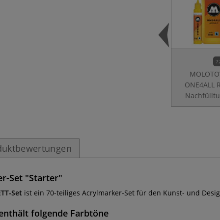
7
MOLOT
ONE4ALL Re
Nachfüllt
duktbewertungen
-Set "Starter"
TT-Set
ist ein 70-teiliges Acrylmarker-Set für den Kunst- und Desi
enthält folgende Farbtöne