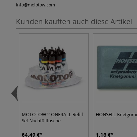
info
@molotow.com
Kunden kauften auch diese Artikel
MOLOTOW™ ONE4ALL Refill-
HONSELL Knetgum
Set Nachfülltusche
64,49 €
1,16 €