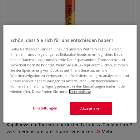
Schön, dass Sie sich für uns entschieden haben!
Liebe Gerstaecker Kunden, uns und unseren Partnern liegt viel daran,
Ihnen ein rundum gelungenes Einkaufserlebnis zu ermöglichen. Dabei
haben Datenschutzgrundsätze wie Datensparsamkeit, Transparenz und
Sicherheit höchste Priorität. Wenn Sie auf „Akzeptieren“ klicken, stimmen
MOLOTOW™ ONE4ALL
Sie der Speicherung von Cookies auf Ihrem Gerät zu, um die
Websitenavigation zu verbessern, die Websitenutzung zu analysieren und
Pumpmarker 127HS
unsere Marketingbemühungen zu unterstützen. Selbstverständlich
können Sie Ihre Einwilligung jederzeit in den Einstellungen ändern oder
wiederrufen. Diese finden Sie unter
Datenschutz
0 Bewertungen
Die MOLOTOW™ ONE4ALL™ Pumpmarker 127HS mit
Einstellungen
Akzeptieren
optimalen Sketching-Eigenschaften überzeugen durch ihre
einzigartige Technologie mit dem patentiertem
Kapillarsystem für einen perfekten Farbfluss. Geeignet für 3
verschiedene, austauschbare Feinspitzen.
Mehr