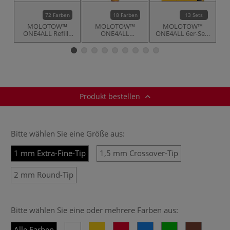
72 Farben
18 Farben
13 Sets
MOLOTOW™
MOLOTOW™
MOLOTOW™
ONE4ALL Refills
ONE4ALL
ONE4ALL 6er-Sets
ON
Nachfülltusche
Pumpmarker
227HS
627HS
Produkt bestellen
Bitte wählen Sie eine Größe aus:
1 mm Extra-Fine-Tip
1,5 mm Crossover-Tip
2 mm Round-Tip
Bitte wählen Sie eine oder mehrere Farben aus:
Alle Farben