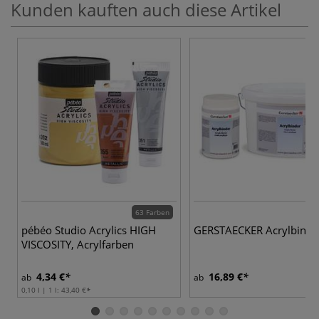
Kunden kauften auch diese Artikel
63 Farben
pébéo Studio Acrylics HIGH
GERSTAECKER Acrylbinde
VISCOSITY, Acrylfarben
4,34 €
16,89 €
ab
ab
0,10 l | 1 l:
43,40 €