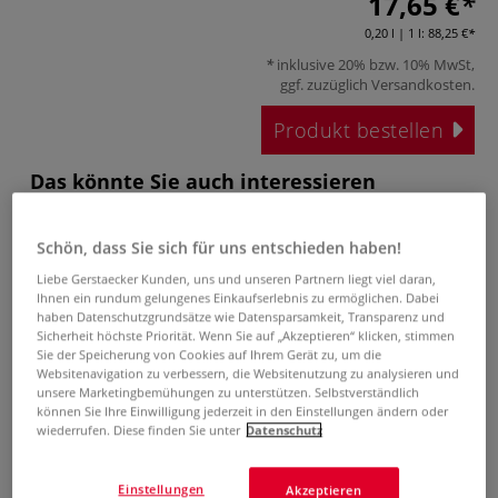
17,65 €
0,20 l | 1 l:
88,25 €
inklusive 20% bzw. 10% MwSt,
ggf. zuzüglich
Versandkosten
.
Produkt bestellen
Das könnte Sie auch interessieren
Schön, dass Sie sich für uns entschieden haben!
Liebe Gerstaecker Kunden, uns und unseren Partnern liegt viel daran,
Ihnen ein rundum gelungenes Einkaufserlebnis zu ermöglichen. Dabei
haben Datenschutzgrundsätze wie Datensparsamkeit, Transparenz und
Sicherheit höchste Priorität. Wenn Sie auf „Akzeptieren“ klicken, stimmen
Sie der Speicherung von Cookies auf Ihrem Gerät zu, um die
Websitenavigation zu verbessern, die Websitenutzung zu analysieren und
13 Farben
6 Farben
1 Farben
unsere Marketingbemühungen zu unterstützen. Selbstverständlich
MOLOTOW™
MOLOTOW™
MOLOTOW™
können Sie Ihre Einwilligung jederzeit in den Einstellungen ändern oder
PERMANENT
DRIPSTICK™
CHALK Refill
CH
wiederrufen. Diese finden Sie unter
Datenschutz
PAINT Marker
Rollerball
Nachfülltinte
m
Einstellungen
Akzeptieren