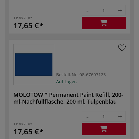
-
+
1 l:
88,25 €
17,65 €
Bestell-Nr.
08-67697123
Auf Lager.
MOLOTOW™ Permanent Paint Refill, 200-
ml-Nachfüllflasche, 200 ml, Tulpenblau
-
+
1 l:
88,25 €
17,65 €