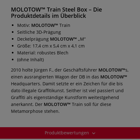
MOLOTOW™ Train Steel Box
– Die
Produktdetails im Überblick
Motiv:
MOLOTOW™
Train
Seitliche 3D-Prägung
Deckelprägung
MOLOTOW™
„M“
Größe: 17,4 cm x 5,4 cm x 4,1 cm
Material: robustes Blech
(ohne Inhalt)
2010 holte Jürgen F., der Geschäftsführer
MOLOTOW™
s,
einen ausrangierten Wagon der DB in das
MOLOTOW™
Headquarters. Damit setzte er ein Zeichen für die bis
dato illegale Graffitikunst. Seither ist viel passiert und
Graffiti als eigenständige Kunstform weitestgehend
anerkannt. Der
MOLOTOW™
Train soll für diese
Metamorphose stehen.
Produktbewertungen