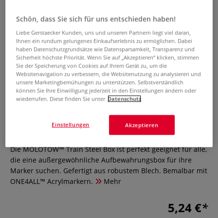
Schön, dass Sie sich für uns entschieden haben!
Liebe Gerstaecker Kunden, uns und unseren Partnern liegt viel daran,
Ihnen ein rundum gelungenes Einkaufserlebnis zu ermöglichen. Dabei
haben Datenschutzgrundsätze wie Datensparsamkeit, Transparenz und
Sicherheit höchste Priorität. Wenn Sie auf „Akzeptieren“ klicken, stimmen
Sie der Speicherung von Cookies auf Ihrem Gerät zu, um die
Websitenavigation zu verbessern, die Websitenutzung zu analysieren und
unsere Marketingbemühungen zu unterstützen. Selbstverständlich
können Sie Ihre Einwilligung jederzeit in den Einstellungen ändern oder
wiederrufen. Diese finden Sie unter
Datenschutz
MOLOTOW™ Train Steel Box
Einstellungen
Akzeptieren
0 Bewertungen
Die MOLOTOW™ Train Steel Box ist perfekt geeignet für alle,
die eine außergewöhnliche Aufbewahrungsbox für ihre
Marker suchen. Gefertigt aus robustem Blech. Bemalbar mit
ONE4ALL™ Acrylmarkern.
Mehr
5,24 €