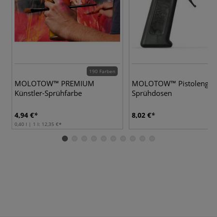
190 Farben
MOLOTOW™ PREMIUM
MOLOTOW™ Pistolengriff
Künstler-Sprühfarbe
Sprühdosen
4,94 €
8,02 €
0,40 l | 1 l:
12,35 €