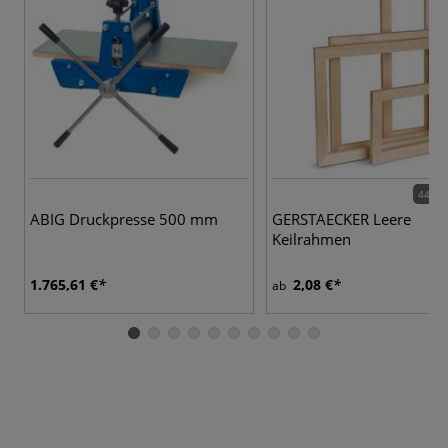
44 Va
ABIG Druckpresse 500 mm
GERSTAECKER Leere
Keilrahmen
1.765,61 €
2,08 €
ab