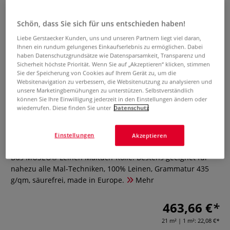
Schön, dass Sie sich für uns entschieden haben!
Liebe Gerstaecker Kunden, uns und unseren Partnern liegt viel daran,
Ihnen ein rundum gelungenes Einkaufserlebnis zu ermöglichen. Dabei
haben Datenschutzgrundsätze wie Datensparsamkeit, Transparenz und
Sicherheit höchste Priorität. Wenn Sie auf „Akzeptieren“ klicken, stimmen
Sie der Speicherung von Cookies auf Ihrem Gerät zu, um die
Websitenavigation zu verbessern, die Websitenutzung zu analysieren und
unsere Marketingbemühungen zu unterstützen. Selbstverständlich
können Sie Ihre Einwilligung jederzeit in den Einstellungen ändern oder
wiederrufen. Diese finden Sie unter
Datenschutz
MUSEO® Leinen Maltuch-Rolle
Einstellungen
Akzeptieren
0 Bewertungen
Das MUSEO® Leinen Maltuch-Rolle: Bestens geeignet für
nahezu alle Mal-Techniken, 100% Leinen, Grammatur 435
g/qm, säurefrei, made in Europe.
Mehr
463,66 €
21 m² | 1 m²:
22,08 €