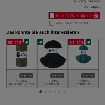
Bestell-Nr.
08-93697
Auf Lager.
In den Warenkorb
Artikel auf den Merkzettel
Das könnte Sie auch interessieren
BIS -70%
BIS -70%
-7
34 Farben
28 Farben
32 Farben
Bobbiny
Bobbiny
Bobbiny
Makramee Kordel
Flechtkordel
Flechtkordel
Premium
Junior