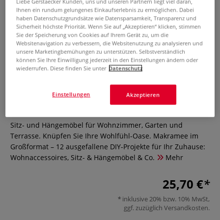
Liebe Gerstaecker Kunden, uns und unseren Partnern liegt viel daran,
Ihnen ein rundum gelungenes Einkaufserlebnis zu ermöglichen. Dabei
haben Datenschutzgrundsätze wie Datensparsamkeit, Transparenz und
Sicherheit höchste Priorität. Wenn Sie auf „Akzeptieren“ klicken, stimmen
Sie der Speicherung von Cookies auf Ihrem Gerät zu, um die
Websitenavigation zu verbessern, die Websitenutzung zu analysieren und
unsere Marketingbemühungen zu unterstützen. Selbstverständlich
können Sie Ihre Einwilligung jederzeit in den Einstellungen ändern oder
wiederrufen. Diese finden Sie unter
Datenschutz
Makramee in XXL
Einstellungen
Akzeptieren
0 Bewertungen
Sitz- und Hängemöbel für Wohnzimmer, Garten und
Terrasse. Knüpfen Sie Ihre Wohlfühl-Oase. Makramee im
Großformat – 12 ausgefallene DIY-Projekte für Ihr Zuhause:
Wohnaccessoires, Sitz- & Hängemöbel & Co.
Mehr
25,70 €
inklusive 20% bzw. 10% MwSt,
ggf. zuzüglich
Versandkosten
.