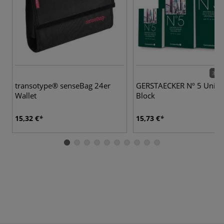
3 Va
transotype® senseBag 24er
GERSTAECKER Nº 5 Univer
Wallet
Block
15,32 €
15,73 €