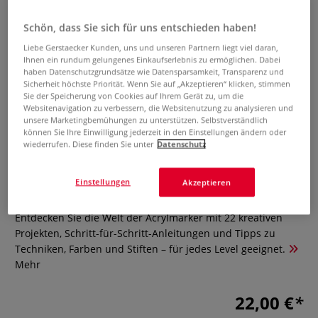
Schön, dass Sie sich für uns entschieden haben!
Liebe Gerstaecker Kunden, uns und unseren Partnern liegt viel daran,
Ihnen ein rundum gelungenes Einkaufserlebnis zu ermöglichen. Dabei
haben Datenschutzgrundsätze wie Datensparsamkeit, Transparenz und
Sicherheit höchste Priorität. Wenn Sie auf „Akzeptieren“ klicken, stimmen
Sie der Speicherung von Cookies auf Ihrem Gerät zu, um die
Websitenavigation zu verbessern, die Websitenutzung zu analysieren und
unsere Marketingbemühungen zu unterstützen. Selbstverständlich
können Sie Ihre Einwilligung jederzeit in den Einstellungen ändern oder
wiederrufen. Diese finden Sie unter
Datenschutz
Malen mit Markern
Einstellungen
Akzeptieren
0 Bewertungen
Entdecken Sie die Welt der Acrylmarker mit 22 kreativen
Projekten, Schritt-für-Schritt-Anleitungen und Tipps zu
Techniken, Farben und Stiften – für jedes Level geeignet.
Mehr
22,00 €