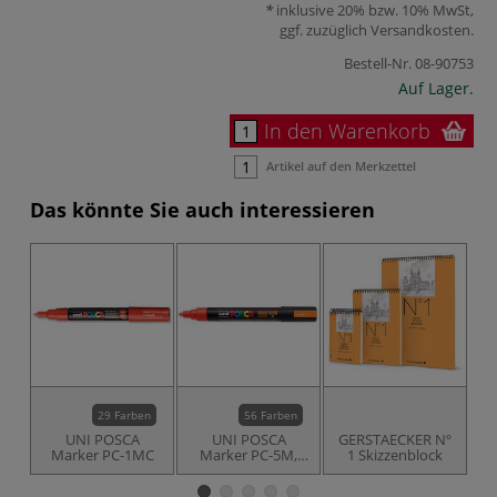
inklusive 20% bzw. 10% MwSt,
ggf. zuzüglich
Versandkosten
.
Bestell-Nr.
08-90753
Auf Lager.
In den Warenkorb
Artikel auf den Merkzettel
Das könnte Sie auch interessieren
-8
29 Farben
56 Farben
UNI POSCA
UNI POSCA
GERSTAECKER Nº
Marker PC-1MC
Marker PC-5M,
1 Skizzenblock
einzeln