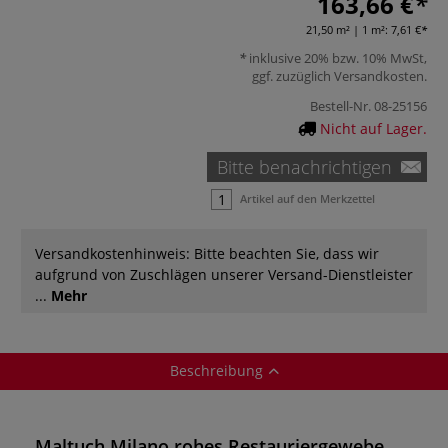
163,66 €
21,50 m² | 1 m²:
7,61 €
inklusive 20% bzw. 10% MwSt,
ggf. zuzüglich
Versandkosten
.
Bestell-Nr.
08-25156
Nicht auf Lager.
Bitte benachrichtigen
Artikel auf den Merkzettel
Versandkostenhinweis: Bitte beachten Sie, dass wir
aufgrund von Zuschlägen unserer Versand-Dienstleister
...
Mehr
Beschreibung
Maltuch Milano rohes Restauriergewebe,