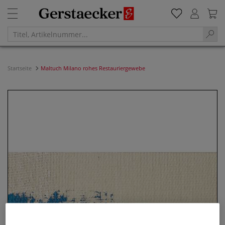
Startseite
Maltuch Milano rohes Restauriergewebe