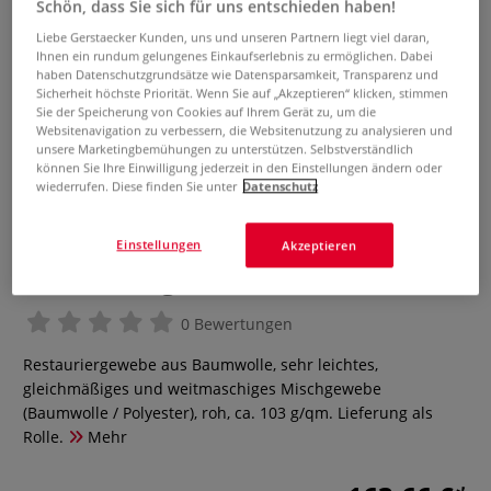
Schön, dass Sie sich für uns entschieden haben!
Liebe Gerstaecker Kunden, uns und unseren Partnern liegt viel daran,
Ihnen ein rundum gelungenes Einkaufserlebnis zu ermöglichen. Dabei
haben Datenschutzgrundsätze wie Datensparsamkeit, Transparenz und
Sicherheit höchste Priorität. Wenn Sie auf „Akzeptieren“ klicken, stimmen
Sie der Speicherung von Cookies auf Ihrem Gerät zu, um die
Websitenavigation zu verbessern, die Websitenutzung zu analysieren und
unsere Marketingbemühungen zu unterstützen. Selbstverständlich
können Sie Ihre Einwilligung jederzeit in den Einstellungen ändern oder
wiederrufen. Diese finden Sie unter
Datenschutz
Maltuch Milano rohes
Einstellungen
Akzeptieren
Restauriergewebe
0 Bewertungen
Restauriergewebe aus Baumwolle, sehr leichtes,
gleichmäßiges und weitmaschiges Mischgewebe
(Baumwolle / Polyester), roh, ca. 103 g/qm. Lieferung als
Rolle.
Mehr