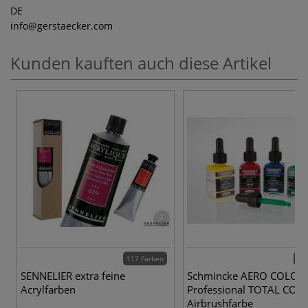
DE
info
@gerstaecker.com
Kunden kauften auch diese Artikel
117 Farben
12 
SENNELIER extra feine
Schmincke AERO COLOR
Acrylfarben
Professional TOTAL COV
Airbrushfarbe