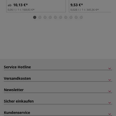
10,13 €
9,53 €
ab
0,06 l | 1 l:
168,83 €
0,028 l | 1 l:
340,36 €
Service Hotline
Versandkosten
Newsletter
Sicher einkaufen
Kundenservice