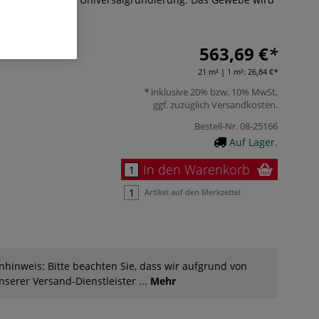
rt.
Mehr
563,69 €
21 m² | 1 m²:
26,84 €
inklusive 20% bzw. 10% MwSt,
ggf. zuzüglich
Versandkosten
.
Bestell-Nr.
08-25166
Auf Lager.
In den Warenkorb
Artikel auf den Merkzettel
hinweis: Bitte beachten Sie, dass wir aufgrund von
serer Versand-Dienstleister ...
Mehr