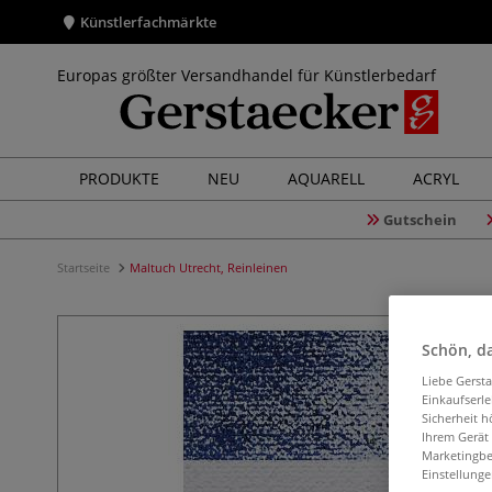
Künstlerfachmärkte
Europas größter Versandhandel für Künstlerbedarf
PRODUKTE
NEU
AQUARELL
ACRYL
Gutschein
Startseite
Maltuch Utrecht, Reinleinen
Schön, da
Liebe Gerst
Einkaufserl
Sicherheit h
Ihrem Gerät
Marketingbe
Einstellunge