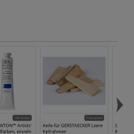
138 Farben
3 Varianten
TON™ Artists'
Keile für GERSTAECKER Leere
GERSTAE
farben, einzeln
Keilrahmen
Keilrah