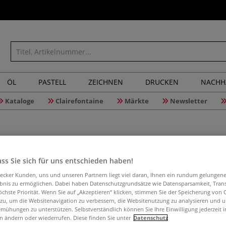
ÖL
PASTELL
ZEICHNEN
DRUCKEN
NACHH
Kataloge
Clairefontaine
Märkte
Newsletter
ss Sie sich für uns entschieden haben!
Maltuch U
aecker Kunden, uns und unseren Partnern liegt viel daran, Ihnen ein rundum gelungen
ebnis zu ermöglichen. Dabei haben Datenschutzgrundsätze wie Datensparsamkeit, Tra
öchste Priorität. Wenn Sie auf „Akzeptieren“ klicken, stimmen Sie der Speicherung von 
 zu, um die Websitenavigation zu verbessern, die Websitenutzung zu analysieren und 
mühungen zu unterstützen. Selbstverständlich können Sie Ihre Einwilligung jederzeit 
Grundiertes Portr
n ändern oder wiederrufen. Diese finden Sie unter
Datenschutz
320g/qm. Weiße,