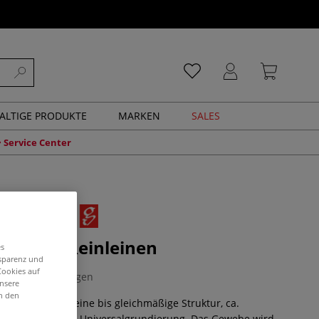
ALTIGE PRODUKTE
MARKEN
SALES
Service Center
trecht, Reinleinen
es
nsparenz und
Cookies auf
0 Bewertungen
unsere
in den
ätleinen, sehr feine bis gleichmäßige Struktur, ca.
 leicht saugende Universalgrundierung. Das Gewebe wird