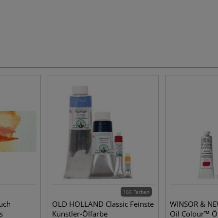
166 Farben
uch
OLD HOLLAND Classic Feinste
WINSOR & NEW
s
Künstler-Ölfarbe
Oil Colour™ Öl