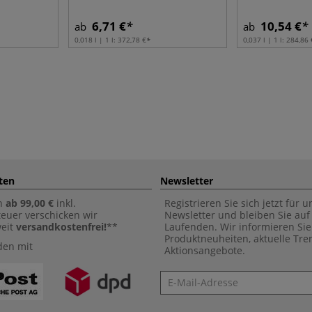
6,71 €
10,54 €
ab
ab
0,018 l | 1 l:
372,78 €
0,037 l | 1 l:
284,86 
ten
Newsletter
n
ab 99,00 €
inkl.
Registrieren Sie sich jetzt für 
euer verschicken wir
Newsletter und bleiben Sie au
weit
versandkostenfrei!
**
Laufenden. Wir informieren Sie
Produktneuheiten, aktuelle Tr
den mit
Aktionsangebote.
Newsletter