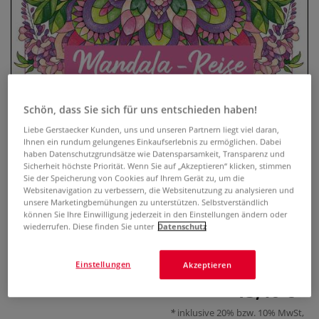
Schön, dass Sie sich für uns entschieden haben!
Liebe Gerstaecker Kunden, uns und unseren Partnern liegt viel daran,
Ihnen ein rundum gelungenes Einkaufserlebnis zu ermöglichen. Dabei
haben Datenschutzgrundsätze wie Datensparsamkeit, Transparenz und
Mandala-Reise – Malen nach
Sicherheit höchste Priorität. Wenn Sie auf „Akzeptieren“ klicken, stimmen
Zahlen
Sie der Speicherung von Cookies auf Ihrem Gerät zu, um die
Websitenavigation zu verbessern, die Websitenutzung zu analysieren und
unsere Marketingbemühungen zu unterstützen. Selbstverständlich
0 Bewertungen
können Sie Ihre Einwilligung jederzeit in den Einstellungen ändern oder
wiederrufen. Diese finden Sie unter
Datenschutz
Ausmalbuch mit Mandalas im Malen-nach-Zahlen-Prinzip,
inspiriert von Reisezielen aus aller Welt.
Mehr
Einstellungen
Akzeptieren
13,40 €
inklusive 20% bzw. 10% MwSt,