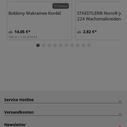
31 Farben
3
Bobbiny Makramee Kordel
STAEDTLER® Noris® juni
224 Wachsmalkreiden-Se
14,05 €
2,82 €
ab
ab
100 m | 1 m:
0,14 €
Service Hotline
Versandkosten
Newsletter