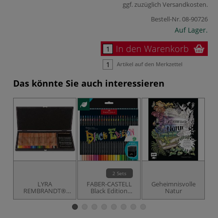
ggf. zuzüglich
Versandkosten
.
Bestell-Nr.
08-90726
Auf Lager.
In den Warenkorb
Artikel auf den Merkzettel
Das könnte Sie auch interessieren
2 Sets
LYRA
FABER-CASTELL
Geheimnisvolle
REMBRANDT®
Black Edition
Natur
W
„Polycolor und
Buntstifte,
Art Design“
Kartonetui +
Holzkoffer, 49er-
Aufsteller Stifte
Set
Halter, Sets