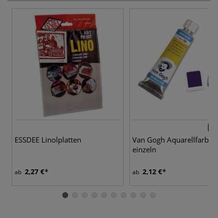
72 
ESSDEE Linolplatten
Van Gogh Aquarellfarben
einzeln
2,27 €
2,12 €
ab
ab