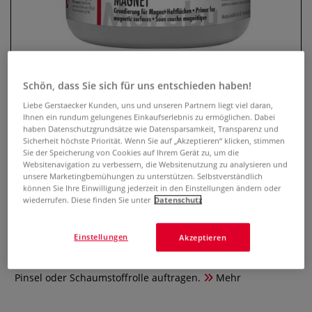
Schön, dass Sie sich für uns entschieden haben!
Liebe Gerstaecker Kunden, uns und unseren Partnern liegt viel daran,
Ihnen ein rundum gelungenes Einkaufserlebnis zu ermöglichen. Dabei
haben Datenschutzgrundsätze wie Datensparsamkeit, Transparenz und
Sicherheit höchste Priorität. Wenn Sie auf „Akzeptieren“ klicken, stimmen
Sie der Speicherung von Cookies auf Ihrem Gerät zu, um die
Marabu MAGNET
Websitenavigation zu verbessern, die Websitenutzung zu analysieren und
Magnetgrundierung
unsere Marketingbemühungen zu unterstützen. Selbstverständlich
können Sie Ihre Einwilligung jederzeit in den Einstellungen ändern oder
wiederrufen. Diese finden Sie unter
Datenschutz
0 Bewertungen
Gestalten sie mit dieser Magnetgrundierung ihre ganz
Einstellungen
Akzeptieren
idividuelle Magnettafel - dabei spielen Form, Farben und
Untergrund fast keine Rolle. Spielend einfach mit einem
Pinsel oder Schaumstoffrolle auftragen.
Mehr