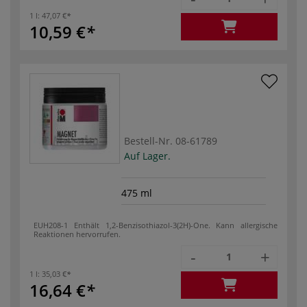
1 l:
47,07 €
10,59 €
Bestell-Nr.
08-61789
Auf Lager.
475 ml
EUH208-1 Enthält 1,2-Benzisothiazol-3(2H)-One. Kann allergische
Reaktionen hervorrufen.
-
+
1 l:
35,03 €
16,64 €