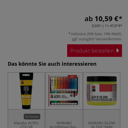
ab
10,59 €
0,225 l | 1 l:
47,07 €
inklusive 20% bzw. 10% MwSt,
ggf. zuzüglich
Versandkosten
.
Produkt bestellen
Das könnte Sie auch interessieren
35 Farben
Marabu ACRYL
MARABU
MARABU GLOW
COLOR
Acrylfarben Basic
IN THE DARK