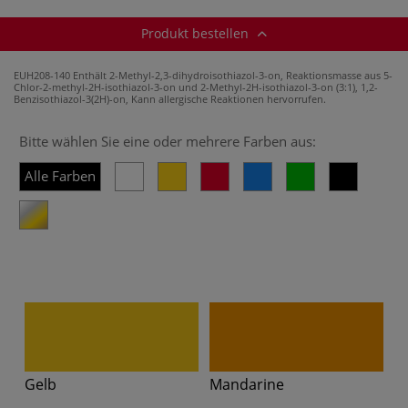
Produkt bestellen
EUH208-140 Enthält 2-Methyl-2,3-dihydroisothiazol-3-on, Reaktionsmasse aus 5-
Chlor-2-methyl-2H-isothiazol-3-on und 2-Methyl-2H-isothiazol-3-on (3:1), 1,2-
Benzisothiazol-3(2H)-on, Kann allergische Reaktionen hervorrufen.
Bitte wählen Sie eine oder mehrere Farben aus:
Alle Farben
Gelb
Mandarine