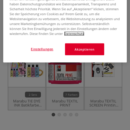
0,08 l | 1 l:
49,75 €
haben Datenschutzgrundsätze wie Datensparsamkeit, Transparenz und
Sicherheit höchste Priorität. Wenn Sie auf „Akzeptieren“ klicken, stimmen
inklusive 20% bzw. 10% MwSt,
Sie der Speicherung von Cookies auf Ihrem Gerät zu, um die
ggf. zuzüglich
Versandkosten
.
Websitenavigation zu verbessern, die Websitenutzung zu analysieren und
unsere Marketingbemühungen zu unterstützen. Selbstverständlich
Produkt bestellen
können Sie Ihre Einwilligung jederzeit in den Einstellungen ändern oder
wiederrufen. Diese finden Sie unter
Datenschutz
Das könnte Sie auch interessieren
Einstellungen
Akzeptieren
NEU
2 Sets
7 Farben
Marabu TIE DYE
Marabu TEXTIL
Marabu TEXTIL
INK Batikfarbe,
PRINT
SCREEN Printing
Sets
Set