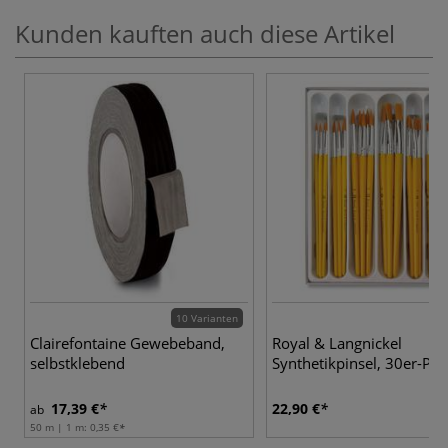
Kunden kauften auch diese Artikel
10 Varianten
Clairefontaine Gewebeband,
Royal & Langnickel
selbstklebend
Synthetikpinsel, 30er-Pck
17,39 €
22,90 €
ab
50 m | 1 m:
0,35 €