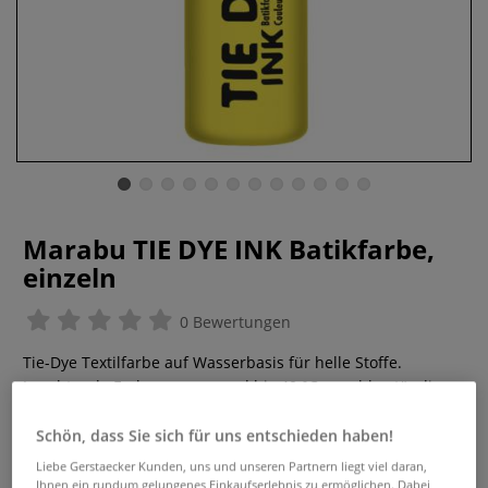
Marabu TIE DYE INK Batikfarbe,
einzeln
0 Bewertungen
Tie-Dye Textilfarbe auf Wasserbasis für helle Stoffe.
Leuchtende Farben, vegan und bis 40 °C waschbeständig –
ideal für kreative DIY-Projekte.
Mehr
Schön, dass Sie sich für uns entschieden haben!
3,98 €
Liebe Gerstaecker Kunden, uns und unseren Partnern liegt viel daran,
Ihnen ein rundum gelungenes Einkaufserlebnis zu ermöglichen. Dabei