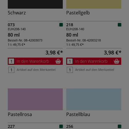
Schwarz
Pastellgelb
073
218
EUH208-140
EUH208-140
80 ml
80 ml
Bestell-Nr.
08-42003073
Bestell-Nr.
08-42003218
1 l:
49,75 €
1 l:
49,75 €
3,98 €
3,98 €
In den Warenkorb
In den Warenkorb
Artikel auf den Merkzettel
Artikel auf den Merkzettel
Pastellrosa
Pastellblau
227
256