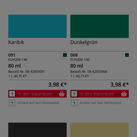
Karibik
Dunkelgrün
091
068
EUH208-140
EUH208-140
80 ml
80 ml
Bestell-Nr.
08-42003091
Bestell-Nr.
08-42003068
1 l:
49,75 €
1 l:
49,75 €
3,98 €
3,98 €
In den Warenkorb
In den Warenkorb
Artikel auf den Merkzettel
Artikel auf den Merkzettel