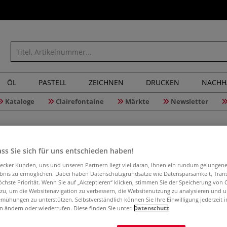
ÖL
PASTELL
ZEICHNEN
DRUCKEN
NACHH
Kataloge
Clairefontaine
Märkte
Newsletter
ss Sie sich für uns entschieden haben!
aecker Kunden, uns und unseren Partnern liegt viel daran, Ihnen ein rundum gelungen
Meine Aus
ebnis zu ermöglichen. Dabei haben Datenschutzgrundsätze wie Datensparsamkeit, Tra
öchste Priorität. Wenn Sie auf „Akzeptieren“ klicken, stimmen Sie der Speicherung von 
 zu, um die Websitenavigation zu verbessern, die Websitenutzung zu analysieren und 
mühungen zu unterstützen. Selbstverständlich können Sie Ihre Einwilligung jederzeit 
n ändern oder wiederrufen. Diese finden Sie unter
Datenschutz
21 verträumte Or
Mit farbigen Vor