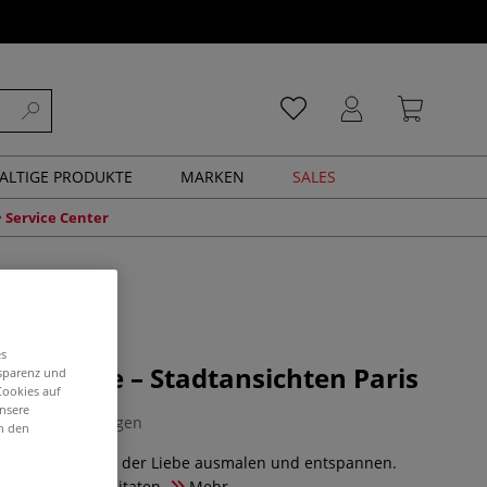
ALTIGE PRODUKTE
MARKEN
SALES
Service Center
es
malreise – Stadtansichten Paris
nsparenz und
Cookies auf
unsere
0 Bewertungen
in den
te aus der Stadt der Liebe ausmalen und entspannen.
lagen und Reisezitaten.
Mehr