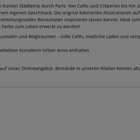
n bunten Städtetrip durch Paris. Von Cafés und Crêperies bis hin 
inem eigenen Geschmack. Die original kolorierten Illustrationen au
 stimmungsvollen Reisezitaten inspirieren lassen kannst. Ideal z
it Farbe zum Leben erweckt zu werden!
usmalen und Wegträumen – süße Cafés, niedliche Läden und versp
r beliebten Künstlerin Urban Anna enthalten
 auf unser Onlineangebot. Bestände in unseren Filialen können ab