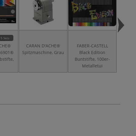
5 Sets
ACHE®
CARAN D'ACHE®
FABER-CASTELL
Won
 6901®
Spitzmaschine, Grau
Black Edition
Fil
stifte,
Buntstifte, 100er-
Metalletui