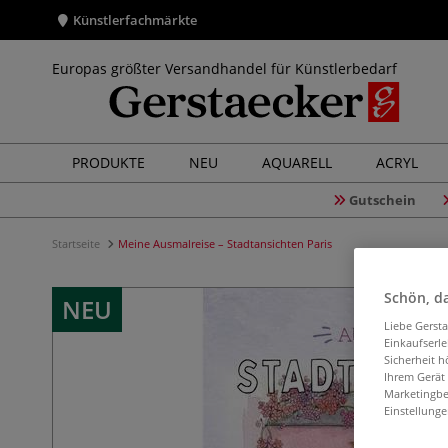
Künstlerfachmärkte
Europas größter Versandhandel für Künstlerbedarf
PRODUKTE
NEU
AQUARELL
ACRYL
Gutschein
Startseite
Meine Ausmalreise – Stadtansichten Paris
Schön, da
NEU
Liebe Gerst
Einkaufserl
Sicherheit h
Ihrem Gerät
Marketingbe
Einstellunge