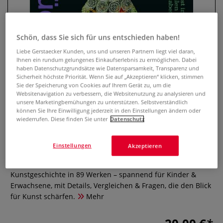
Schön, dass Sie sich für uns entschieden haben!
Liebe Gerstaecker Kunden, uns und unseren Partnern liegt viel daran,
Ihnen ein rundum gelungenes Einkaufserlebnis zu ermöglichen. Dabei
haben Datenschutzgrundsätze wie Datensparsamkeit, Transparenz und
Sicherheit höchste Priorität. Wenn Sie auf „Akzeptieren“ klicken, stimmen
Sie der Speicherung von Cookies auf Ihrem Gerät zu, um die
Websitenavigation zu verbessern, die Websitenutzung zu analysieren und
unsere Marketingbemühungen zu unterstützen. Selbstverständlich
Meisterwerke Stück für Stück
können Sie Ihre Einwilligung jederzeit in den Einstellungen ändern oder
wiederrufen. Diese finden Sie unter
Datenschutz
0 Bewertungen
Einstellungen
Akzeptieren
Große Kunst in kleinen Teilen für alle
Kunstliebhaber*innen. Dieses Buch zeigt 3.000 Jahre
Kunstgeschichte in 89 Werken – spannend für Kinder &
Erwachsene, mit Details, Vergleichen & Fragen, die den Blick
für Kunst schärfen.
Mehr