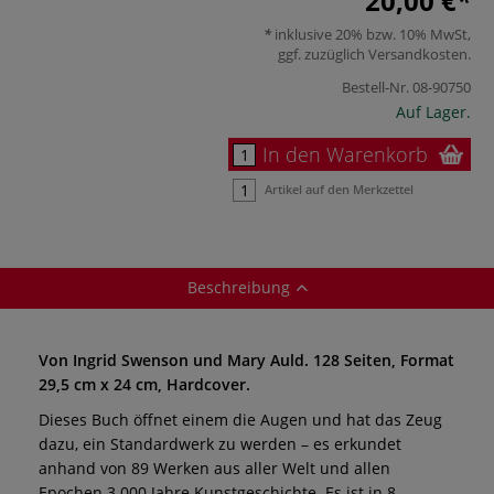
20,00 €
inklusive 20% bzw. 10% MwSt,
ggf. zuzüglich
Versandkosten
.
Bestell-Nr.
08-90750
Auf Lager.
In den Warenkorb
Artikel auf den Merkzettel
Beschreibung
Von Ingrid Swenson und Mary Auld. 128 Seiten, Format
29,5 cm x 24 cm, Hardcover.
Dieses Buch öffnet einem die Augen und hat das Zeug
dazu, ein Standardwerk zu werden – es erkundet
anhand von 89 Werken aus aller Welt und allen
Epochen 3.000 Jahre Kunstgeschichte. Es ist in 8