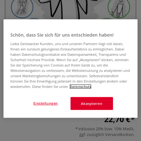
Schön, dass Sie sich für uns entschieden haben!
Liebe Gerstaecker Kunden, uns und unseren Partnern liegt viel daran,
Ihnen ein rundum gelungenes Einkaufserlebnis zu ermöglichen. Dabei
Menschen & Emotionen Schritt
haben Datenschutzgrundsätze wie Datensparsamkeit, Transparenz und
Sicherheit höchste Priorität. Wenn Sie auf „Akzeptieren“ klicken, stimmen
für Schritt zeichnen
Sie der Speicherung von Cookies auf Ihrem Gerät zu, um die
Websitenavigation zu verbessern, die Websitenutzung zu analysieren und
unsere Marketingbemühungen zu unterstützen. Selbstverständlich
0 Bewertungen
können Sie Ihre Einwilligung jederzeit in den Einstellungen ändern oder
wiederrufen. Diese finden Sie unter
Datenschutz
200 sofort einsetzbare Motive: Menschen und Emotionen
für alle Alltagssituationen. Jede Zeichnung Strich für Strich
erklärt - ideal zum direkten Nachzeichnen.
Mehr
Einstellungen
Akzeptieren
22,70 €
inklusive 20% bzw. 10% MwSt,
ggf. zuzüglich
Versandkosten
.