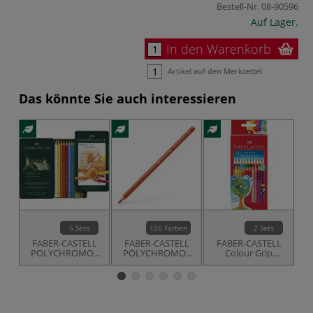
Bestell-Nr.
08-90596
Auf Lager.
In den Warenkorb
Artikel auf den Merkzettel
Das könnte Sie auch interessieren
5 Sets
120 Farben
2 Sets
FABER-CASTELL
FABER-CASTELL
FABER-CASTELL
C
POLYCHROMOS
POLYCHROMOS
Colour Grip
Künstler-
Künstler-
Farbstifte-Sets
Farbstifte im
Farbstifte, einzeln
Metall-Etui