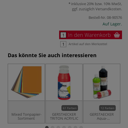
inklusive 20% bzw. 10% MwSt,
ggf. zuzüglich
Versandkosten
.
Bestell-Nr.
08-90576
Auf Lager.
In den Warenkorb
Artikel auf den Merkzettel
Das könnte Sie auch interessieren
61 Farben
12 Farben
Mixed Tonpapier-
GERSTAECKER
GERSTAECKER
Sortiment
TRITON ACRYLIC
Aqua-
S
Linoldruckfarbe