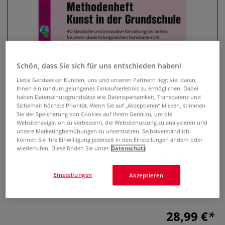
Schön, dass Sie sich für uns entschieden haben!
Liebe Gerstaecker Kunden, uns und unseren Partnern liegt viel daran,
Ihnen ein rundum gelungenes Einkaufserlebnis zu ermöglichen. Dabei
haben Datenschutzgrundsätze wie Datensparsamkeit, Transparenz und
Sicherheit höchste Priorität. Wenn Sie auf „Akzeptieren“ klicken, stimmen
Methodenheft Kunst in der
Sie der Speicherung von Cookies auf Ihrem Gerät zu, um die
Websitenavigation zu verbessern, die Websitenutzung zu analysieren und
Grundschule
unsere Marketingbemühungen zu unterstützen. Selbstverständlich
können Sie Ihre Einwilligung jederzeit in den Einstellungen ändern oder
0 Bewertungen
wiederrufen. Diese finden Sie unter
Datenschutz
40 klassische und innovative Gestaltungstechniken für
Einstellungen
Akzeptieren
einen abwechslungsreichen Kunstunterricht (1. bis 4.
Klasse)!
Mehr
28,99 €