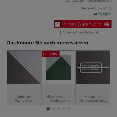
ggf. zuzüglich
Versandkosten
.
Bestell-Nr.
08-36177
Auf Lager.
In den Warenkorb
Artikel auf den Merkzettel
Das könnte Sie auch interessieren
BIS -70%
Miniatur-
Pflanzenschaum
Miniaturen
Mi
Dachplatten
Modellbau-
"Silhouettenfiguren"
Modellbau-
Zubehör
Modellbau-
Zubehör
Zubehör