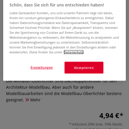
Schön, dass Sie sich für uns entschieden haben!
Liebe Gerstaecker Kunden, uns und unseren Partnern liegt viel daran,
Ihnen ein rundum gelungenes Einkaufserlebnis zu ermöglichen. Dabei
haben Datenschutzgrundsätze wie Datensparsamkeit, Transparenz und
Sicherheit höchste Priorität. Wenn Sie auf „Akzeptieren“ klicken, stimmen
Sie der Speicherung von Cookies auf Ihrem Gerät zu, um die
Websitenavigation zu verbessern, die Websitenutzung zu analysieren und
unsere Marketingbemühungen zu unterstützen. Selbstverständlich
können Sie Ihre Einwilligung jederzeit in den Einstellungen ändern oder
Miniatur-Oberlichter Modellbau-
wiederrufen. Diese finden Sie unter
Datenschutz
Zubehör
Einstellungen
Akzeptieren
0 Bewertungen
Die Miniatur-Oberlichter sind Dachkuppelfenster für den
Architektur-Modellbau. Aber auch für andere
Modellbauarbeiten sind die Modellbau-Oberlichter bestens
geeignet.
Mehr
4,94 €
inklusive 20% bzw. 10% MwSt,