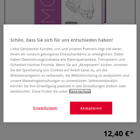
Schön, dass Sie sich für uns entschieden haben!
Liebe Gerstaecker Kunden, uns und unseren Partnern liegt viel daran,
Ihnen ein rundum gelungenes Einkaufserlebnis zu ermöglichen. Dabei
haben Datenschutzgrundsätze wie Datensparsamkeit, Transparenz und
Sicherheit höchste Priorität. Wenn Sie auf „Akzeptieren“ klicken, stimmen
Morpho Detail. Hände und Füße
Sie der Speicherung von Cookies auf Ihrem Gerät zu, um die
Websitenavigation zu verbessern, die Websitenutzung zu analysieren und
unsere Marketingbemühungen zu unterstützen. Selbstverständlich
0 Bewertungen
können Sie Ihre Einwilligung jederzeit in den Einstellungen ändern oder
wiederrufen. Diese finden Sie unter
Datenschutz
Zeichnen lernen für Erwachsene. Anatomie von Menschen
zeichnen. Realistisch Hand und Fuß zeichnen. Figuren,
Einstellungen
Akzeptieren
Hände & Füße malen lernen & Menschen realistisch
skizzieren.
Mehr
12,40 €