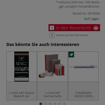
inklusive 20% bzw. 10% MwSt,
ggf. zuzüglich
Versandkosten
.
Bestell-Nr.
08-95930
Auf Lager.
In den Warenkorb
Artikel auf den Merkzettel
Das könnte Sie auch interessieren
I LOVE ART Sketch
I LOVE ART
TOMBOW®
Bleistift-Set
Zeichenhefte
MONO ZERO
Classic inkl.
Ze
Ersatzradierer,