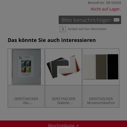
Bestell-Nr.
08-55658
Nicht auf Lager.
Bitte benachrichtigen
Artikel auf den Merkzettel
Das könnte Sie auch interessieren
GERSTAECKER
GERSTAECKER
GERSTAECKER
Alu-
Galerie-
Museumskarton
Wechselrahmen
Passepartout
schmal
Musterwinkel-Set
Beschreibung