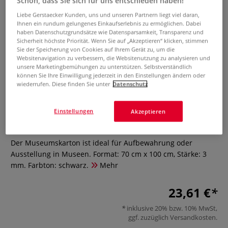
Schön, dass Sie sich für uns entschieden haben!
Liebe Gerstaecker Kunden, uns und unseren Partnern liegt viel daran,
Ihnen ein rundum gelungenes Einkaufserlebnis zu ermöglichen. Dabei
haben Datenschutzgrundsätze wie Datensparsamkeit, Transparenz und
Sicherheit höchste Priorität. Wenn Sie auf „Akzeptieren“ klicken, stimmen
Sie der Speicherung von Cookies auf Ihrem Gerät zu, um die
Websitenavigation zu verbessern, die Websitenutzung zu analysieren und
unsere Marketingbemühungen zu unterstützen. Selbstverständlich
können Sie Ihre Einwilligung jederzeit in den Einstellungen ändern oder
wiederrufen. Diese finden Sie unter
Datenschutz
Museumskarton, 70 cm x 100 cm,
schwarz
Einstellungen
Akzeptieren
0 Bewertungen
Der Museumskarton ist ideal für Aufbewahrung oder
Ausstellung in Museen. Format: 70 cm x 100 cm, Stärke: 3
mm. Farbton: schwarz.
Mehr
23,61 €
inklusive 20% bzw. 10% MwSt,
ggf. zuzüglich
Versandkosten
.