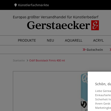
Künstlerfachmärkte
Europas größter Versandhandel für Künstlerbedarf
PRODUKTE
NEU
AQUARELL
ACRYL
Gutschein
Startseite
Odif Bootslack Firnis 400 ml
Schön, da
Liebe Gerst
Einkaufserl
Sicherheit h
Ihrem Gerät
Marketingbe