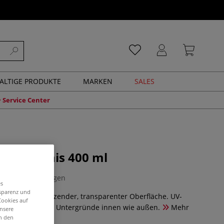
ALTIGE PRODUKTE
MARKEN
SALES
Service Center
slack Firnis 400 ml
0 Bewertungen
es
nsparenz und
lack mit hochglänzender, transparenter Oberfläche. UV-
Cookies auf
geeignet für viele Untergründe innen wie außen.
Mehr
unsere
in den