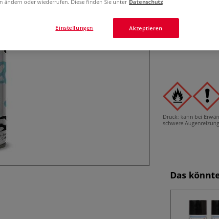
n ändern oder wiederrufen. Diese finden Sie unter
Datenschutz
Einstellungen
Akzeptieren
Druck: kann bei Erwä
schwere Augenreizung
Das könnte