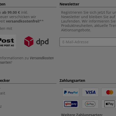
ten
Newsletter
n
ab 99,00 €
inkl.
Registrieren Sie sich jetzt für 
euer verschicken wir
Newsletter und bleiben Sie au
weit
versandkostenfrei!
**
Laufenden. Wir informieren Sie
Produktneuheiten, aktuelle Tr
den mit
Aktionsangebote.
Newsletter
Informationen zu
Versandkosten
sarten
?
aecker
Zahlungsarten
r
eit
z
Weitere Zahlungsarten: