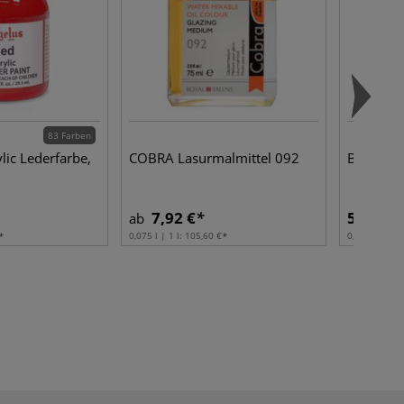
83 Farben
lic Lederfarbe,
COBRA Lasurmalmittel 092
BOTZ Ke
7,92 €
5,16 €
ab
0,075 l | 1 l:
105,60 €
0,036 l | 1 l: