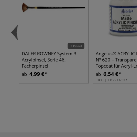
3 Pinsel
DALER ROWNEY System 3
Angelus® ACRYLIC 
Acrylpinsel, Serie 46,
N° 620 – Transpare
Fächerpinsel
Topcoat für Acryl-L
4,99 €
6,54 €
ab
ab
0,03 l | 1 l:
221,69 €