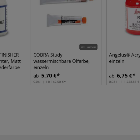
40 Farben
FINISHER
COBRA Study
Angelus® Acry
nter, Matt
wassermischbare Ölfarbe,
einzeln
ederfarbe
einzeln
5,70 €
6,75 €
ab
ab
0,04 l | 1 l:
142,50 €
0,03 l | 1 l:
228,81 €