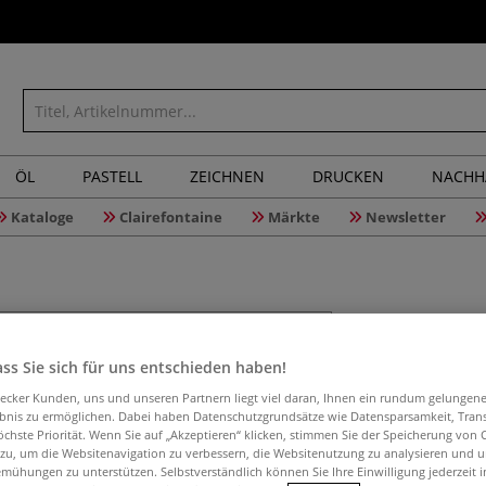
ÖL
PASTELL
ZEICHNEN
DRUCKEN
NACHH
Kataloge
Clairefontaine
Märkte
Newsletter
Odif Boot
ss Sie sich für uns entschieden haben!
aecker Kunden, uns und unseren Partnern liegt viel daran, Ihnen ein rundum gelungen
ebnis zu ermöglichen. Dabei haben Datenschutzgrundsätze wie Datensparsamkeit, Tra
Brillanter Boots
öchste Priorität. Wenn Sie auf „Akzeptieren“ klicken, stimmen Sie der Speicherung von 
und wetterfest, 
 zu, um die Websitenavigation zu verbessern, die Websitenutzung zu analysieren und 
mühungen zu unterstützen. Selbstverständlich können Sie Ihre Einwilligung jederzeit 